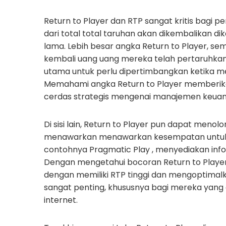
Return to Player dan RTP sangat kritis bagi 
dari total total taruhan akan dikembalikan 
lama. Lebih besar angka Return to Player, s
kembali uang uang mereka telah pertaruhkan. 
utama untuk perlu dipertimbangkan ketika me
Memahami angka Return to Player memberika
cerdas strategis mengenai manajemen keua
Di sisi lain, Return to Player pun dapat men
menawarkan menawarkan kesempatan untuk m
contohnya Pragmatic Play , menyediakan inf
Dengan mengetahui bocoran Return to Player
dengan memiliki RTP tinggi dan mengoptimal
sangat penting, khususnya bagi mereka yang 
internet.