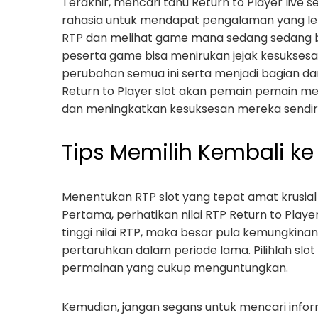
Terakhir, mencari tahu Return to Player live ser
rahasia untuk mendapat pengalaman yang leb
RTP dan melihat game mana sedang sedang ba
peserta game bisa menirukan jejak kesuksesa
perubahan semua ini serta menjadi bagian da
Return to Player slot akan pemain pemain 
dan meningkatkan kesuksesan mereka sendiri
Tips Memilih Kembali ke
Menentukan RTP slot yang tepat amat krusi
Pertama, perhatikan nilai RTP Return to Playe
tinggi nilai RTP, maka besar pula kemungkin
pertaruhkan dalam periode lama. Pilihlah slo
permainan yang cukup menguntungkan.
Kemudian, jangan segans untuk mencari infor