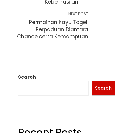
Keberhasilan
NEXT POST
Permainan Kayu Togel:
Perpaduan Diantara
Chance serta Kemampuan
Search
Search
Recent Posts