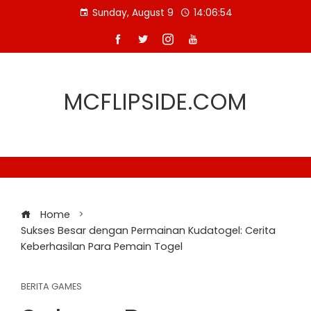
Skip
Sunday, August 9
14:06:54
to
content
MCFLIPSIDE.COM
Home
Sukses Besar dengan Permainan Kudatogel: Cerita
Keberhasilan Para Pemain Togel
BERITA GAMES