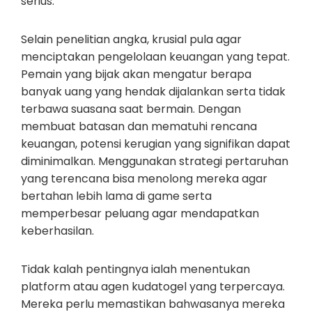
serius.
Selain penelitian angka, krusial pula agar
menciptakan pengelolaan keuangan yang tepat.
Pemain yang bijak akan mengatur berapa
banyak uang yang hendak dijalankan serta tidak
terbawa suasana saat bermain. Dengan
membuat batasan dan mematuhi rencana
keuangan, potensi kerugian yang signifikan dapat
diminimalkan. Menggunakan strategi pertaruhan
yang terencana bisa menolong mereka agar
bertahan lebih lama di game serta
memperbesar peluang agar mendapatkan
keberhasilan.
Tidak kalah pentingnya ialah menentukan
platform atau agen kudatogel yang terpercaya.
Mereka perlu memastikan bahwasanya mereka