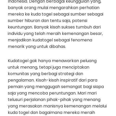
Indonesia. Dengan berbagai keunggulan yang,
banyak orang mulai mengarahkan perhatian
mereka ke kuda togel sebagai sumber sebagai
sumber hiburan dan tentu saja, potensi
keuntungan. Banyak kisah sukses tumbuh dari
individu yang telah meraih kemenangan besar,
menjadikan kudatogel sebagai fenomena
menarik yang untuk dibahas.
Kudatogel gak hanya menawarkan peluang
untuk menang, tetapi juga menciptakan
komunitas yang berbagi strategi dan
pengalaman. Kisah-kisah inspiratif dari para
pemain yang menggugah semangat bagi siapa
saja yang mencoba peruntungan. Mari mari
telusuri perjalanan pihak-pihak yang menang
yang merasakan manisnya kemenangan melalui
kuda togel dan bagaimana mereka meraih