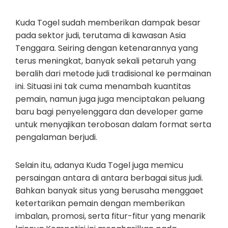
Kuda Togel sudah memberikan dampak besar
pada sektor judi, terutama di kawasan Asia
Tenggara. Seiring dengan ketenarannya yang
terus meningkat, banyak sekali petaruh yang
beralih dari metode judi tradisional ke permainan
ini. Situasi ini tak cuma menambah kuantitas
pemain, namun juga juga menciptakan peluang
baru bagi penyelenggara dan developer game
untuk menyajikan terobosan dalam format serta
pengalaman berjudi.
Selain itu, adanya Kuda Togel juga memicu
persaingan antara di antara berbagai situs judi.
Bahkan banyak situs yang berusaha menggaet
ketertarikan pemain dengan memberikan
imbalan, promosi, serta fitur-fitur yang menarik