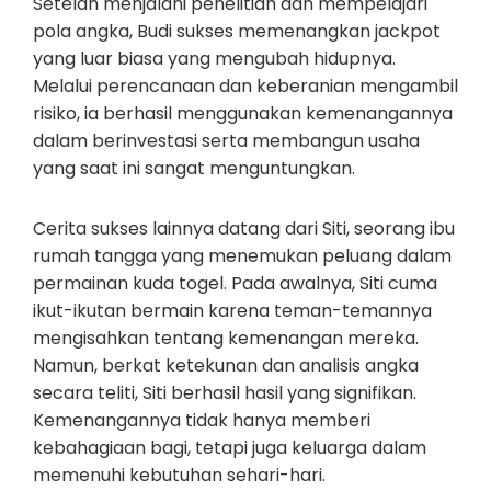
Setelah menjalani penelitian dan mempelajari
pola angka, Budi sukses memenangkan jackpot
yang luar biasa yang mengubah hidupnya.
Melalui perencanaan dan keberanian mengambil
risiko, ia berhasil menggunakan kemenangannya
dalam berinvestasi serta membangun usaha
yang saat ini sangat menguntungkan.
Cerita sukses lainnya datang dari Siti, seorang ibu
rumah tangga yang menemukan peluang dalam
permainan kuda togel. Pada awalnya, Siti cuma
ikut-ikutan bermain karena teman-temannya
mengisahkan tentang kemenangan mereka.
Namun, berkat ketekunan dan analisis angka
secara teliti, Siti berhasil hasil yang signifikan.
Kemenangannya tidak hanya memberi
kebahagiaan bagi, tetapi juga keluarga dalam
memenuhi kebutuhan sehari-hari.