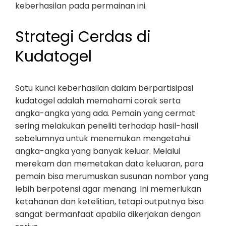
keberhasilan pada permainan ini.
Strategi Cerdas di
Kudatogel
Satu kunci keberhasilan dalam berpartisipasi
kudatogel adalah memahami corak serta
angka-angka yang ada. Pemain yang cermat
sering melakukan peneliti terhadap hasil-hasil
sebelumnya untuk menemukan mengetahui
angka-angka yang banyak keluar. Melalui
merekam dan memetakan data keluaran, para
pemain bisa merumuskan susunan nombor yang
lebih berpotensi agar menang. Ini memerlukan
ketahanan dan ketelitian, tetapi outputnya bisa
sangat bermanfaat apabila dikerjakan dengan