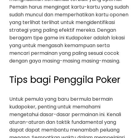
Pemain harus mengingat kartu-kartu yang sudah
sudah muncul dan memperhatikan kartu oponen
yang terlihat terlihat untuk mengidentifikasi
strategi yang paling efektif mereka. Dengan
beragam tipe game ini Kudapoker adalah lokasi
yang untuk mengasah kemampuan serta
mencari permainan yang paling sesuai cocok
dengan gaya masing-masing masing-masing.
Tips bagi Penggila Poker
Untuk pemula yang baru bermula bermain
kudapoker, penting untuk memahami
mengetahui dasar-dasar permainan ini. Kenali
aturan-aturan dan taktik fundamental yang
dapat dapat membantu menambah peluang
menang. Sempatkan waktu dalam mempelajari