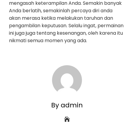
mengasah keterampilan Anda. Semakin banyak
Anda berlatih, semakinlah percaya diri anda
akan merasa ketika melakukan taruhan dan
pengambilan keputusan. Selalu ingat, permainan
ini juga juga tentang kesenangan, oleh karena itu
nikmati semua momen yang ada.
By admin