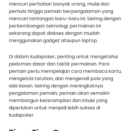
mencuri perhatian banyak orang, mulai dari
pemula hingga pemain berpengalaman yang
mencari tantangan baru-baru ini. Seiring dengan
perkembangan teknologi, permainan ini
sekarang dapat diakses dengan mudah
menggunakan gadget ataupun laptop.
Di dalam kudapoker, penting untuk mengetahui
pedoman dasar dan taktik permainan. Para
pemain perlu mempelajari cara membaca kartu,
mengelola taruhan, dan mengenali pola yang
ada lawan. Seiring dengan meningkatnya
pengalaman pemain, pemain akan semakin
membangun keterampilan dan intuisi yang
diperlukan untuk menjadi lebih sukses di
kudapoker.