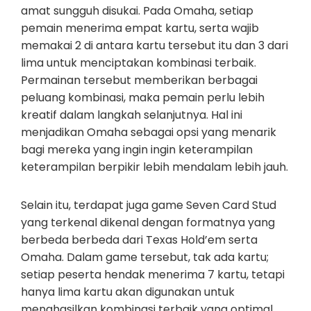
amat sungguh disukai. Pada Omaha, setiap
pemain menerima empat kartu, serta wajib
memakai 2 di antara kartu tersebut itu dan 3 dari
lima untuk menciptakan kombinasi terbaik.
Permainan tersebut memberikan berbagai
peluang kombinasi, maka pemain perlu lebih
kreatif dalam langkah selanjutnya. Hal ini
menjadikan Omaha sebagai opsi yang menarik
bagi mereka yang ingin ingin keterampilan
keterampilan berpikir lebih mendalam lebih jauh.
Selain itu, terdapat juga game Seven Card Stud
yang terkenal dikenal dengan formatnya yang
berbeda berbeda dari Texas Hold’em serta
Omaha. Dalam game tersebut, tak ada kartu;
setiap peserta hendak menerima 7 kartu, tetapi
hanya lima kartu akan digunakan untuk
menghasilkan kombinasi terbaik yang optimal.