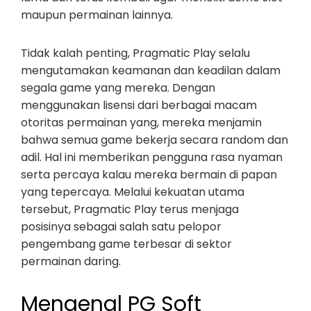
maupun permainan lainnya.
Tidak kalah penting, Pragmatic Play selalu
mengutamakan keamanan dan keadilan dalam
segala game yang mereka. Dengan
menggunakan lisensi dari berbagai macam
otoritas permainan yang, mereka menjamin
bahwa semua game bekerja secara random dan
adil. Hal ini memberikan pengguna rasa nyaman
serta percaya kalau mereka bermain di papan
yang tepercaya. Melalui kekuatan utama
tersebut, Pragmatic Play terus menjaga
posisinya sebagai salah satu pelopor
pengembang game terbesar di sektor
permainan daring.
Mengenal PG Soft