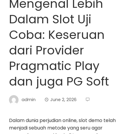
Mengenal Lebih
Dalam Slot Uji
Coba: Keseruan
dari Provider
Pragmatic Play
dan juga PG Soft
admin
June 2, 2026
Dalam dunia perjudian online, slot demo telah
menjadi sebuah metode yang seru agar