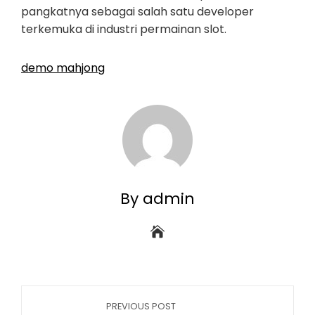
pangkatnya sebagai salah satu developer
terkemuka di industri permainan slot.
demo mahjong
By admin
PREVIOUS POST