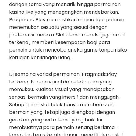
dengan tema yang menarik hingga permainan
kasino live yang menegangkan mendebarkan,
Pragmatic Play memastikan semua tipe pemain
menemukan sesuatu yang sesuai dengan
preferensi mereka. Slot demo mereka juga amat
terkenal, memberi kesempatan bagi para
pemain untuk mencoba aneka game tanpa risiko
kerugian kehilangan uang.
Di samping variasi permainan, PragmaticPlay
terkenal karena visual dan efek suara yang
memukau. Kualitas visual yang menciptakan
sensasi bermain yang imersif dan menggugah.
Setiap game slot tidak hanya memberi cara
bermain yang, tetapi juga dilengkapi dengan
gerakan yang serta tema yang baik. Ini
membuatnya para pemain senang berlama-
lama dan terus kembali agar meneliti demo slot