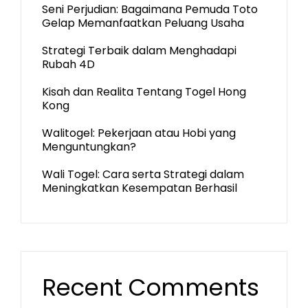
Seni Perjudian: Bagaimana Pemuda Toto
Gelap Memanfaatkan Peluang Usaha
Strategi Terbaik dalam Menghadapi
Rubah 4D
Kisah dan Realita Tentang Togel Hong
Kong
Walitogel: Pekerjaan atau Hobi yang
Menguntungkan?
Wali Togel: Cara serta Strategi dalam
Meningkatkan Kesempatan Berhasil
Recent Comments