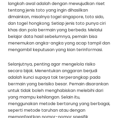
langkah awal adalah dengan mewujudkan riset
tentang jenis toto yang ingin dihasilkan
dimainkan, misalnya togel singapore, toto sido,
dan togel hongkong. Setiap jenis toto punya ciri
khas dan pola bermain yang berbeda. Melalui
belajar data hasil sebelumnya, pemain bisa
menemukan angka-angka yang acap tampil dan
mengambil keputusan yang kian terinformasi.
Selanjutnya, penting agar mengelola risiko
secara bijak. Menentukan anggaran berjudi
adalah kunci supaya tak terperangkap pada
bermain yang berisiko besar. Pemain disarankan
untuk tidak boleh menghabiskan melebihi dari
yang mampu kehilangan. Selain itu,
menggunakan metode bertarung yang berbagai,
seperti metode taruhan atau dengan
memanfaatkan nomor-nomor spesifik