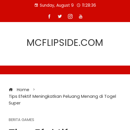
Skip
Sunday, August 9
11:28:37
to
content
MCFLIPSIDE.COM
Home
Tips Efektif Meningkatkan Peluang Menang di Togel
Super
BERITA GAMES