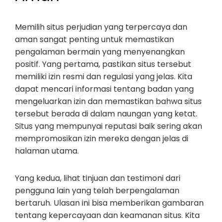
Memilih situs perjudian yang terpercaya dan
aman sangat penting untuk memastikan
pengalaman bermain yang menyenangkan
positif. Yang pertama, pastikan situs tersebut
memiliki izin resmi dan regulasi yang jelas. Kita
dapat mencari informasi tentang badan yang
mengeluarkan izin dan memastikan bahwa situs
tersebut berada di dalam naungan yang ketat.
Situs yang mempunyai reputasi baik sering akan
mempromosikan izin mereka dengan jelas di
halaman utama.
Yang kedua, lihat tinjuan dan testimoni dari
pengguna lain yang telah berpengalaman
bertaruh. Ulasan ini bisa memberikan gambaran
tentang kepercayaan dan keamanan situs. Kita