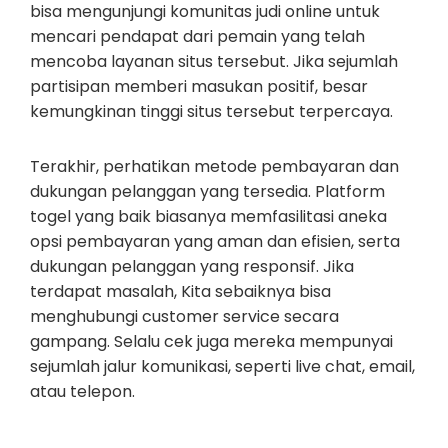
bisa mengunjungi komunitas judi online untuk
mencari pendapat dari pemain yang telah
mencoba layanan situs tersebut. Jika sejumlah
partisipan memberi masukan positif, besar
kemungkinan tinggi situs tersebut terpercaya.
Terakhir, perhatikan metode pembayaran dan
dukungan pelanggan yang tersedia. Platform
togel yang baik biasanya memfasilitasi aneka
opsi pembayaran yang aman dan efisien, serta
dukungan pelanggan yang responsif. Jika
terdapat masalah, Kita sebaiknya bisa
menghubungi customer service secara
gampang. Selalu cek juga mereka mempunyai
sejumlah jalur komunikasi, seperti live chat, email,
atau telepon.