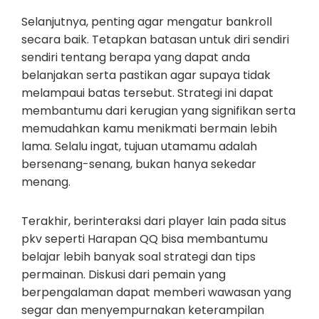
Selanjutnya, penting agar mengatur bankroll
secara baik. Tetapkan batasan untuk diri sendiri
sendiri tentang berapa yang dapat anda
belanjakan serta pastikan agar supaya tidak
melampaui batas tersebut. Strategi ini dapat
membantumu dari kerugian yang signifikan serta
memudahkan kamu menikmati bermain lebih
lama. Selalu ingat, tujuan utamamu adalah
bersenang-senang, bukan hanya sekedar
menang.
Terakhir, berinteraksi dari player lain pada situs
pkv seperti Harapan QQ bisa membantumu
belajar lebih banyak soal strategi dan tips
permainan. Diskusi dari pemain yang
berpengalaman dapat memberi wawasan yang
segar dan menyempurnakan keterampilan