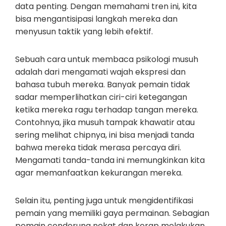
data penting. Dengan memahami tren ini, kita
bisa mengantisipasi langkah mereka dan
menyusun taktik yang lebih efektif.
Sebuah cara untuk membaca psikologi musuh
adalah dari mengamati wajah ekspresi dan
bahasa tubuh mereka. Banyak pemain tidak
sadar memperlihatkan ciri-ciri ketegangan
ketika mereka ragu terhadap tangan mereka.
Contohnya, jika musuh tampak khawatir atau
sering melihat chipnya, ini bisa menjadi tanda
bahwa mereka tidak merasa percaya diri.
Mengamati tanda-tanda ini memungkinkan kita
agar memanfaatkan kekurangan mereka.
Selain itu, penting juga untuk mengidentifikasi
pemain yang memiliki gaya permainan. Sebagian
pemain cenderung nekat dan kerap melakukan