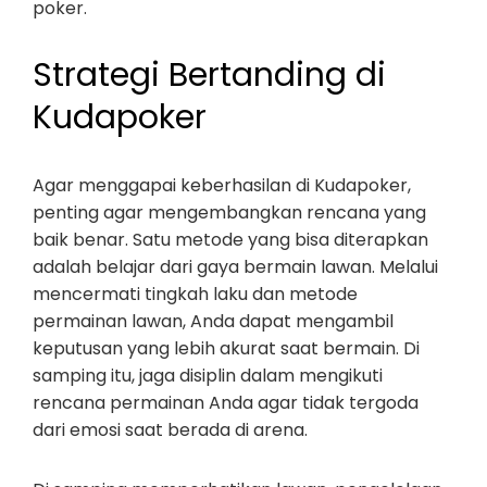
poker.
Strategi Bertanding di
Kudapoker
Agar menggapai keberhasilan di Kudapoker,
penting agar mengembangkan rencana yang
baik benar. Satu metode yang bisa diterapkan
adalah belajar dari gaya bermain lawan. Melalui
mencermati tingkah laku dan metode
permainan lawan, Anda dapat mengambil
keputusan yang lebih akurat saat bermain. Di
samping itu, jaga disiplin dalam mengikuti
rencana permainan Anda agar tidak tergoda
dari emosi saat berada di arena.