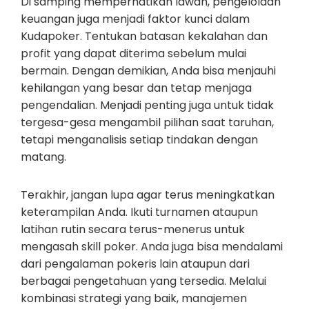
Di samping memperhatikan lawan, pengelolaan
keuangan juga menjadi faktor kunci dalam
Kudapoker. Tentukan batasan kekalahan dan
profit yang dapat diterima sebelum mulai
bermain. Dengan demikian, Anda bisa menjauhi
kehilangan yang besar dan tetap menjaga
pengendalian. Menjadi penting juga untuk tidak
tergesa-gesa mengambil pilihan saat taruhan,
tetapi menganalisis setiap tindakan dengan
matang.
Terakhir, jangan lupa agar terus meningkatkan
keterampilan Anda. Ikuti turnamen ataupun
latihan rutin secara terus-menerus untuk
mengasah skill poker. Anda juga bisa mendalami
dari pengalaman pokeris lain ataupun dari
berbagai pengetahuan yang tersedia. Melalui
kombinasi strategi yang baik, manajemen