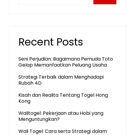
Recent Posts
Seni Perjudian: Bagaimana Pemuda Toto
Gelap Memanfaatkan Peluang Usaha
Strategi Terbaik dalam Menghadapi
Rubah 4D
Kisah dan Realita Tentang Togel Hong
Kong
Walitogel: Pekerjaan atau Hobi yang
Menguntungkan?
Wali Togel: Cara serta Strategi dalam