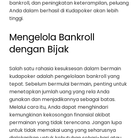
bankroll, dan peningkatan keterampilan, peluang
Anda dalam berhasil di Kudapoker akan lebih
tinggi.
Mengelola Bankroll
dengan Bijak
Salah satu rahasia kesuksesan dalam bermain
kudapoker adalah pengelolaan bankroll yang
tepat. Sebelum bermulai bermain, penting untuk
menetapkan jumlah uang yang rela Anda
gunakan dan menjadikannya sebagai batas.
Melalui cara itu, Anda dapat menghindari
kemungkinan kekosongan finansial akibat
permainan yang tidak terencana. Jangan lupa
untuk tidak memakai uang yang seharusnya
dialokasikan untuk kebutuhan sehari-hari atau