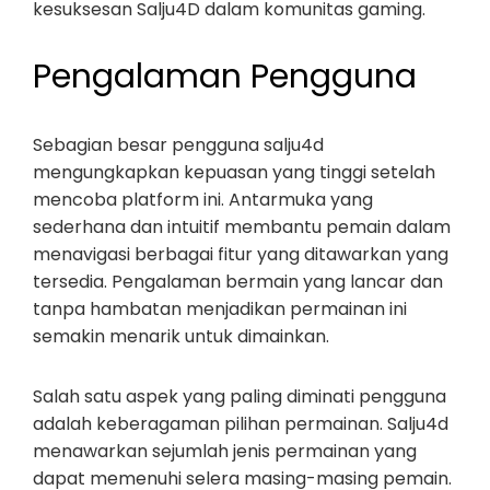
kesuksesan Salju4D dalam komunitas gaming.
Pengalaman Pengguna
Sebagian besar pengguna salju4d
mengungkapkan kepuasan yang tinggi setelah
mencoba platform ini. Antarmuka yang
sederhana dan intuitif membantu pemain dalam
menavigasi berbagai fitur yang ditawarkan yang
tersedia. Pengalaman bermain yang lancar dan
tanpa hambatan menjadikan permainan ini
semakin menarik untuk dimainkan.
Salah satu aspek yang paling diminati pengguna
adalah keberagaman pilihan permainan. Salju4d
menawarkan sejumlah jenis permainan yang
dapat memenuhi selera masing-masing pemain.