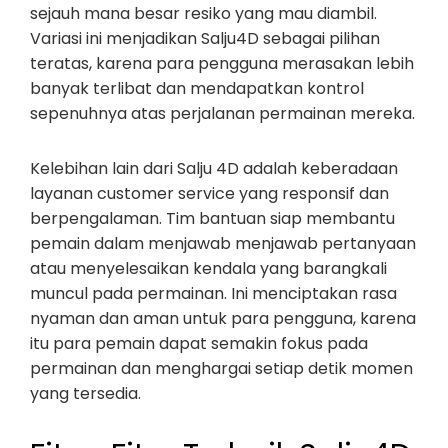
sejauh mana besar resiko yang mau diambil.
Variasi ini menjadikan Salju4D sebagai pilihan
teratas, karena para pengguna merasakan lebih
banyak terlibat dan mendapatkan kontrol
sepenuhnya atas perjalanan permainan mereka.
Kelebihan lain dari Salju 4D adalah keberadaan
layanan customer service yang responsif dan
berpengalaman. Tim bantuan siap membantu
pemain dalam menjawab menjawab pertanyaan
atau menyelesaikan kendala yang barangkali
muncul pada permainan. Ini menciptakan rasa
nyaman dan aman untuk para pengguna, karena
itu para pemain dapat semakin fokus pada
permainan dan menghargai setiap detik momen
yang tersedia.