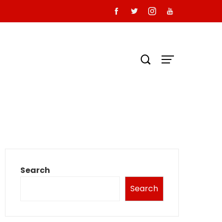
Search
Search