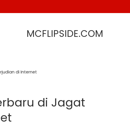
MCFLIPSIDE.COM
rjudian di Internet
erbaru di Jagat
net