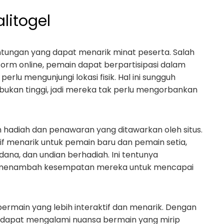
litogel
tungan yang dapat menarik minat peserta. Salah
orm online, pemain dapat berpartisipasi dalam
rlu mengunjungi lokasi fisik. Hal ini sungguh
ukan tinggi, jadi mereka tak perlu mengorbankan
h hadiah dan penawaran yang ditawarkan oleh situs.
f menarik untuk pemain baru dan pemain setia,
na, dan undian berhadiah. Ini tentunya
n menambah kesempatan mereka untuk mencapai
 bermain yang lebih interaktif dan menarik. Dengan
n dapat mengalami nuansa bermain yang mirip