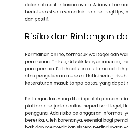
dalam atmosfer kasino nyata. Adanya komunita
berinteraksi satu sama lain dan berbagi tips
dan positif.
Risiko dan Rintangan d
Permainan online, termasuk walitogel dan wa
permainan. Tetapi, di balik kenyamanan ini, t
para pemain. Salah satu risiko utama adalah p
atas pengeluaran mereka. Hal ini sering dis
keteraturan masuk tanpa batas, yang dapat m
Rintangan lain yang dihadapi oleh pemain ad
platform perjudian online, seperti walitogel, 
pengguna. Ada risiko pelanggaran informasi 
beretika. Oleh karenanya, esensial bagi pema
baik dan menyediakan sistem perlindungan ya