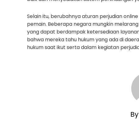
Selain itu, berubahnya aturan perjudian onli
pemain. Beberapa negara mungkin melarang p
yang dapat berdampak ketersediaan layanan 
bahwa mereka tahu hukum yang ada di daera
hukum saat ikut serta dalam kegiatan perjudia
By