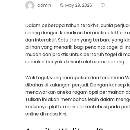
admin
May 29, 2026
Dalam beberapa tahun terakhir, dunia perjud
seiring dengan kehadiran beraneka platform 
dan interaktif. Satu tren yang terbaru yang k
pilihan yang menarik bagi pencinta togel di
mudah dan praktis untuk bertaruh togel di m
semakin banyak diminati oleh semua orang.
Wali togel, yang merupakan dari fenomena Wal
dibahas di kalangan penjudi. Dengan konsep i
menawarkan aneka ragam opsi permainan d
Tulisan ini akan membahas lebih dalam menge
keduanya platform ini berkontribusi pada pe
online di masa kini.