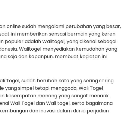
ian online sudah mengalami perubahan yang besar,
saat ini memberikan sensasi bermain yang keren
ian populer adalah Walitogel, yang dikenal sebagai
 Indonesia. Walitogel menyediakan kemudahan yang
ana saja dan kapanpun, membuat kegiatan ini
i Togel, sudah berubah kata yang sering sering
de yang simpel tetapi menggoda, Wali Togel
an kesempatan menang yang sangat menarik.
nai Wali Togel dan Wali togel, serta bagaimana
rkembangan dan inovasi dalam dunia perjudian