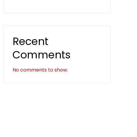
Recent
Comments
No comments to show.