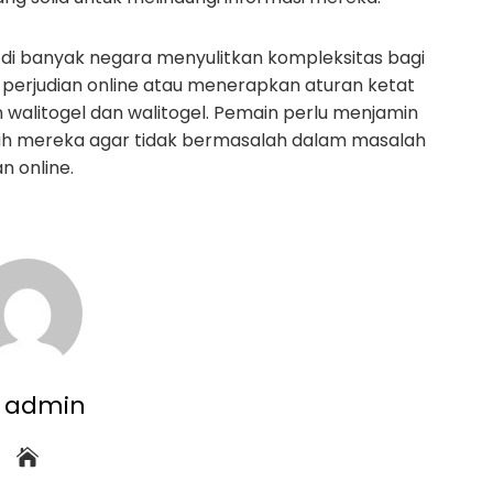
ne di banyak negara menyulitkan kompleksitas bagi
erjudian online atau menerapkan aturan ketat
walitogel dan walitogel. Pemain perlu menjamin
h mereka agar tidak bermasalah dalam masalah
n online.
 admin