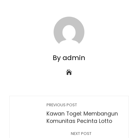
By admin
PREVIOUS POST
Kawan Togel: Membangun
Komunitas Pecinta Lotto
NEXT POST