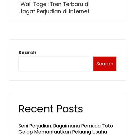
Wali Togel: Tren Terbaru di
Jagat Perjudian di Internet
Search
Search
Recent Posts
Seni Perjudian: Bagaimana Pemuda Toto
Gelap Memanfaatkan Peluang Usaha