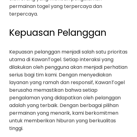
permainan togel yang terpercaya dan
terpercaya.
Kepuasan Pelanggan
Kepuasan pelanggan menjadi salah satu prioritas
utama di KawanTogel. Setiap interaksi yang
dilakukan oleh pengguna akan menjadi perhatian
serius bagi tim kami. Dengan menyediakan
layanan yang ramah dan responsif, KawanTogel
berusaha memastikan bahwa setiap
pengalaman yang didapatkan oleh pelanggan
adalah yang terbaik. Dengan berbagai pilihan
permainan yang menarik, kami berkomitmen
untuk memberikan hiburan yang berkualitas
tinggi.