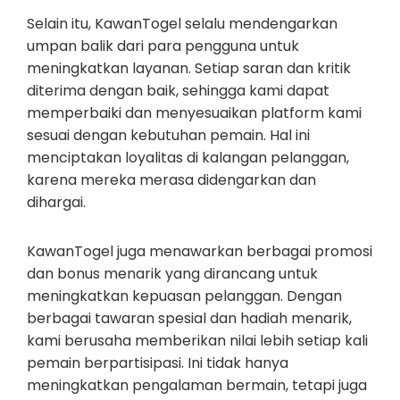
Selain itu, KawanTogel selalu mendengarkan
umpan balik dari para pengguna untuk
meningkatkan layanan. Setiap saran dan kritik
diterima dengan baik, sehingga kami dapat
memperbaiki dan menyesuaikan platform kami
sesuai dengan kebutuhan pemain. Hal ini
menciptakan loyalitas di kalangan pelanggan,
karena mereka merasa didengarkan dan
dihargai.
KawanTogel juga menawarkan berbagai promosi
dan bonus menarik yang dirancang untuk
meningkatkan kepuasan pelanggan. Dengan
berbagai tawaran spesial dan hadiah menarik,
kami berusaha memberikan nilai lebih setiap kali
pemain berpartisipasi. Ini tidak hanya
meningkatkan pengalaman bermain, tetapi juga