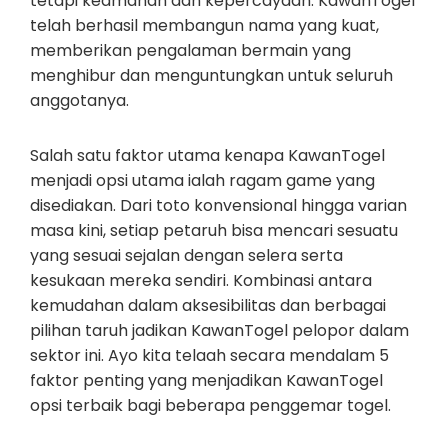
tetapi keamanan dan kepercayaan. KawanTogel
telah berhasil membangun nama yang kuat,
memberikan pengalaman bermain yang
menghibur dan menguntungkan untuk seluruh
anggotanya.
Salah satu faktor utama kenapa KawanTogel
menjadi opsi utama ialah ragam game yang
disediakan. Dari toto konvensional hingga varian
masa kini, setiap petaruh bisa mencari sesuatu
yang sesuai sejalan dengan selera serta
kesukaan mereka sendiri. Kombinasi antara
kemudahan dalam aksesibilitas dan berbagai
pilihan taruh jadikan KawanTogel pelopor dalam
sektor ini. Ayo kita telaah secara mendalam 5
faktor penting yang menjadikan KawanTogel
opsi terbaik bagi beberapa penggemar togel.