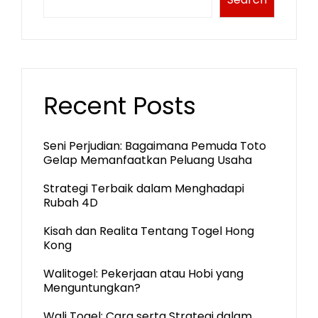
Recent Posts
Seni Perjudian: Bagaimana Pemuda Toto
Gelap Memanfaatkan Peluang Usaha
Strategi Terbaik dalam Menghadapi
Rubah 4D
Kisah dan Realita Tentang Togel Hong
Kong
Walitogel: Pekerjaan atau Hobi yang
Menguntungkan?
Wali Togel: Cara serta Strategi dalam