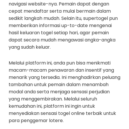
navigasi website-nya. Pemain dapat dengan
cepat mendaftar serta mulai bermain dalam
sedikit langkah mudah. Selain itu, supertogel pun
memberikan informasi up-to-date mengenai
hasil keluaran togel setiap hari, agar pemain
dapat secara mudah mengawasi angka-angka
yang sudah keluar.
Melalui platform ini, anda pun bisa menikmati
macam-macam penawaran dan insentif yang
menarik yang tersedia. Ini menghadirkan peluang
tambahan untuk pemain dalam menambah
modal anda serta menjaga sensasi perjudian
yang menggembirakan. Melalui seluruh
kemudahan ini, platform ini ingin untuk
menyediakan sensasi togel online terbaik untuk
para penggemar lotere.