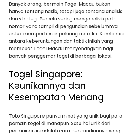
Banyak orang, bermain Togel Macau bukan
hanya tentang nasib, tetapi juga tentang analisis
dan strategi. Pemain sering menganalisis pola
nomor yang tampil di pengundian sebelumnya
untuk memperbesar peluang mereka. Kombinasi
antara keberuntungan dan taktik inilah yang
membuat Togel Macau menyenangkan bagi
banyak penggemar togel di berbagai lokasi.
Togel Singapore:
Keunikannya dan
Kesempatan Menang
Toto Singapore punya minat yang unik bagi para
pemain togel di manapun. Satu hal unik dari
permainan ini adalah cara pengundiannya yang