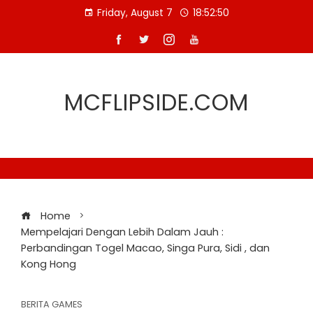
Skip
Friday, August 7
18:52:50
to
content
MCFLIPSIDE.COM
Home
Mempelajari Dengan Lebih Dalam Jauh :
Perbandingan Togel Macao, Singa Pura, Sidi , dan
Kong Hong
BERITA GAMES