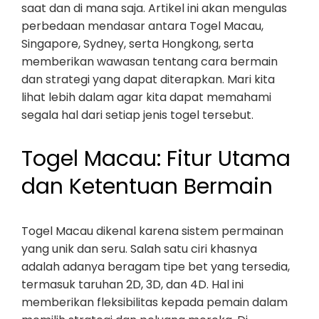
saat dan di mana saja. Artikel ini akan mengulas
perbedaan mendasar antara Togel Macau,
Singapore, Sydney, serta Hongkong, serta
memberikan wawasan tentang cara bermain
dan strategi yang dapat diterapkan. Mari kita
lihat lebih dalam agar kita dapat memahami
segala hal dari setiap jenis togel tersebut.
Togel Macau: Fitur Utama
dan Ketentuan Bermain
Togel Macau dikenal karena sistem permainan
yang unik dan seru. Salah satu ciri khasnya
adalah adanya beragam tipe bet yang tersedia,
termasuk taruhan 2D, 3D, dan 4D. Hal ini
memberikan fleksibilitas kepada pemain dalam