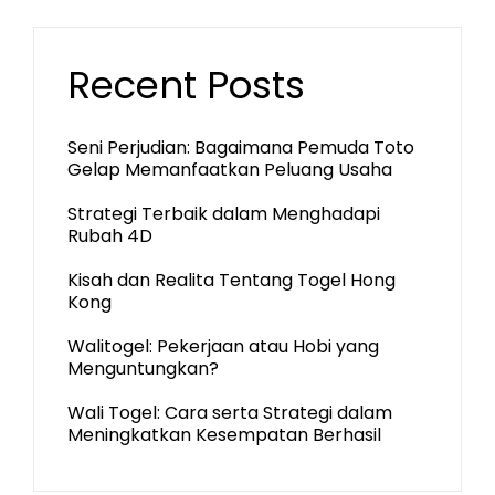
Recent Posts
Seni Perjudian: Bagaimana Pemuda Toto
Gelap Memanfaatkan Peluang Usaha
Strategi Terbaik dalam Menghadapi
Rubah 4D
Kisah dan Realita Tentang Togel Hong
Kong
Walitogel: Pekerjaan atau Hobi yang
Menguntungkan?
Wali Togel: Cara serta Strategi dalam
Meningkatkan Kesempatan Berhasil