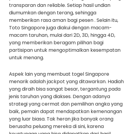
transparan dan reliable. Setiap hasil undian
diumumkan dengan terang, sehingga
memberikan rasa aman bagi pesen . Selain itu,
Toto Singapore juga diakui dengan macam-
macam taruhan, mulai dari 2D, 3D, hingga 4D,
yang memberikan beragam pilihan bagi
partisipan untuk mengoptimalkan kesempatan
untuk menang.
Aspek lain yang membuat togel Singapore
menarik adalah jackpot yang ditawarkan. Hadiah
yang diraih bisa sangat besar, tergantung pada
jenis taruhan yang diakses. Dengan adanya
strategi yang cermat dan pemilihan angka yang
baik, pemain dapat mendapatkan kemenangan
yang luar biasa. Tak heran jika banyak orang
berusaha peluang mereka di sini, karena
keuntungan yang bisa didapatkan dari hasil