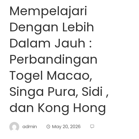
Mempelajari
Dengan Lebih
Dalam Jauh :
Perbandingan
Togel Macao,
Singa Pura, Sidi ,
dan Kong Hong
admin
May 20, 2026