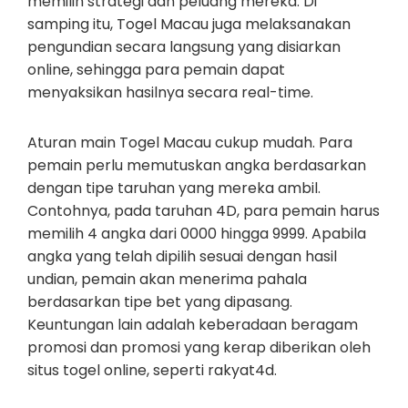
memilih strategi dan peluang mereka. Di
samping itu, Togel Macau juga melaksanakan
pengundian secara langsung yang disiarkan
online, sehingga para pemain dapat
menyaksikan hasilnya secara real-time.
Aturan main Togel Macau cukup mudah. Para
pemain perlu memutuskan angka berdasarkan
dengan tipe taruhan yang mereka ambil.
Contohnya, pada taruhan 4D, para pemain harus
memilih 4 angka dari 0000 hingga 9999. Apabila
angka yang telah dipilih sesuai dengan hasil
undian, pemain akan menerima pahala
berdasarkan tipe bet yang dipasang.
Keuntungan lain adalah keberadaan beragam
promosi dan promosi yang kerap diberikan oleh
situs togel online, seperti rakyat4d.