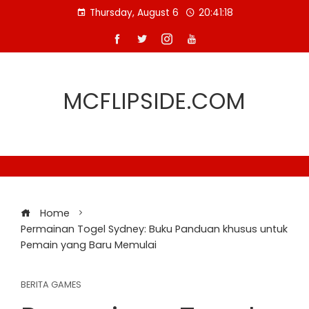
Skip
Thursday, August 6
20:41:19
to
content
MCFLIPSIDE.COM
Home
Permainan Togel Sydney: Buku Panduan khusus untuk
Pemain yang Baru Memulai
BERITA GAMES