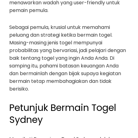
menawarkan wadah yang user-friendly untuk
pemain pemula.
Sebagai pemula, krusial untuk memahami
peluang dan strategi ketika bermain togel.
Masing-masing jenis togel mempunyai
probabilitas yang bervariasi, jadi pelajari dengan
baik tentang togel yang ingin Anda Anda. Di
samping itu, pahami batasan keuangan Anda
dan bermainlah dengan bijak supaya kegiatan
bermain tetap membahagiakan dan tidak
berisiko.
Petunjuk Bermain Togel
Sydney