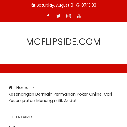
Skip
Saturday, August 8
07:13:33
to
content
MCFLIPSIDE.COM
Home
Kesenangan Bermain Permainan Poker Online: Cari
Kesempatan Menang milik Anda!
BERITA GAMES