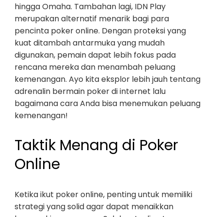
hingga Omaha. Tambahan lagi, IDN Play
merupakan alternatif menarik bagi para
pencinta poker online. Dengan proteksi yang
kuat ditambah antarmuka yang mudah
digunakan, pemain dapat lebih fokus pada
rencana mereka dan menambah peluang
kemenangan. Ayo kita eksplor lebih jauh tentang
adrenalin bermain poker di internet lalu
bagaimana cara Anda bisa menemukan peluang
kemenangan!
Taktik Menang di Poker
Online
Ketika ikut poker online, penting untuk memiliki
strategi yang solid agar dapat menaikkan