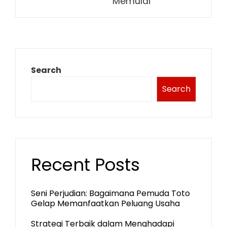
Memulai
Search
Search
Recent Posts
Seni Perjudian: Bagaimana Pemuda Toto
Gelap Memanfaatkan Peluang Usaha
Strategi Terbaik dalam Menghadapi