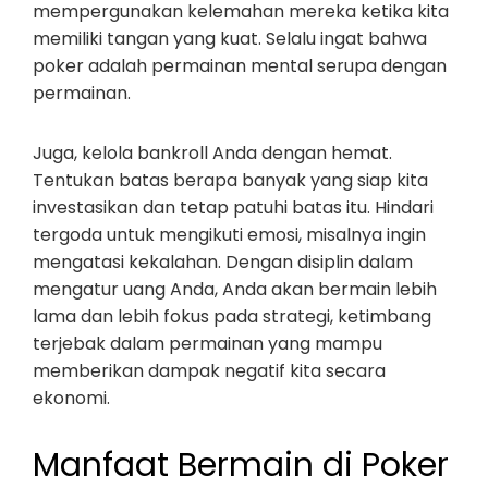
mempergunakan kelemahan mereka ketika kita
memiliki tangan yang kuat. Selalu ingat bahwa
poker adalah permainan mental serupa dengan
permainan.
Juga, kelola bankroll Anda dengan hemat.
Tentukan batas berapa banyak yang siap kita
investasikan dan tetap patuhi batas itu. Hindari
tergoda untuk mengikuti emosi, misalnya ingin
mengatasi kekalahan. Dengan disiplin dalam
mengatur uang Anda, Anda akan bermain lebih
lama dan lebih fokus pada strategi, ketimbang
terjebak dalam permainan yang mampu
memberikan dampak negatif kita secara
ekonomi.
Manfaat Bermain di Poker