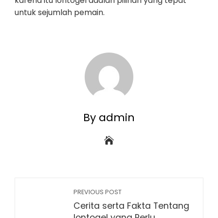
karena itu Iontogel adalah pilihan yang tepat
untuk sejumlah pemain.
By admin
PREVIOUS POST
Cerita serta Fakta Tentang
Iontogel yang Perlu