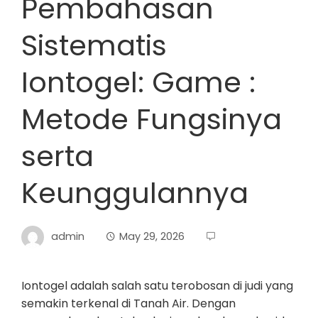
Pembahasan
Sistematis
Iontogel: Game :
Metode Fungsinya
serta
Keunggulannya
admin
May 29, 2026
Iontogel adalah salah satu terobosan di judi yang
semakin terkenal di Tanah Air. Dengan