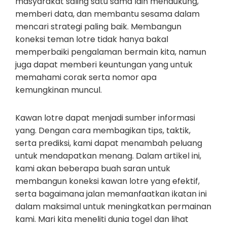
masyarakat saling satu sama lain mendukung,
memberi data, dan membantu sesama dalam
mencari strategi paling baik. Membangun
koneksi teman lotre tidak hanya bakal
memperbaiki pengalaman bermain kita, namun
juga dapat memberi keuntungan yang untuk
memahami corak serta nomor apa
kemungkinan muncul.
Kawan lotre dapat menjadi sumber informasi
yang. Dengan cara membagikan tips, taktik,
serta prediksi, kami dapat menambah peluang
untuk mendapatkan menang. Dalam artikel ini,
kami akan beberapa buah saran untuk
membangun koneksi kawan lotre yang efektif,
serta bagaimana jalan memanfaatkan ikatan ini
dalam maksimal untuk meningkatkan permainan
kami. Mari kita meneliti dunia togel dan lihat