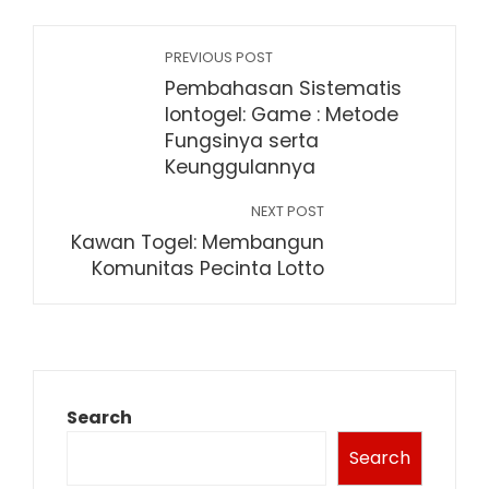
PREVIOUS POST
Pembahasan Sistematis
Iontogel: Game : Metode
Fungsinya serta
Keunggulannya
NEXT POST
Kawan Togel: Membangun
Komunitas Pecinta Lotto
Search
Search