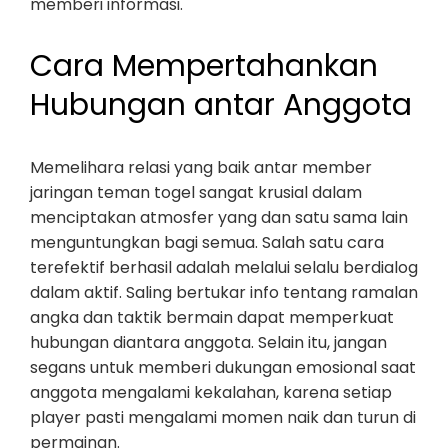
memberi informasi.
Cara Mempertahankan
Hubungan antar Anggota
Memelihara relasi yang baik antar member
jaringan teman togel sangat krusial dalam
menciptakan atmosfer yang dan satu sama lain
menguntungkan bagi semua. Salah satu cara
terefektif berhasil adalah melalui selalu berdialog
dalam aktif. Saling bertukar info tentang ramalan
angka dan taktik bermain dapat memperkuat
hubungan diantara anggota. Selain itu, jangan
segans untuk memberi dukungan emosional saat
anggota mengalami kekalahan, karena setiap
player pasti mengalami momen naik dan turun di
permainan.