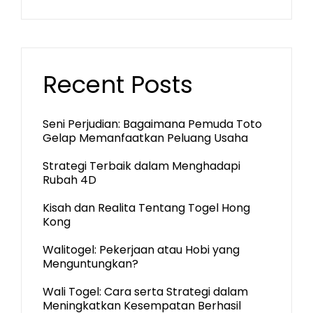
Recent Posts
Seni Perjudian: Bagaimana Pemuda Toto
Gelap Memanfaatkan Peluang Usaha
Strategi Terbaik dalam Menghadapi
Rubah 4D
Kisah dan Realita Tentang Togel Hong
Kong
Walitogel: Pekerjaan atau Hobi yang
Menguntungkan?
Wali Togel: Cara serta Strategi dalam
Meningkatkan Kesempatan Berhasil