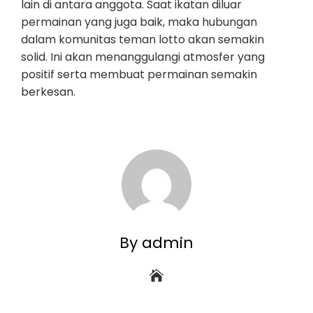
lain di antara anggota. Saat ikatan diluar
permainan yang juga baik, maka hubungan
dalam komunitas teman lotto akan semakin
solid. Ini akan menanggulangi atmosfer yang
positif serta membuat permainan semakin
berkesan.
By admin