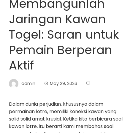
Membangunlah
Jaringan Kawan
Togel: Saran untuk
Pemain Berperan
Aktif
admin
May 29, 2026
Dalam dunia perjudian, khususnya dalam
permainan lotre, memiliki koneksi kawan yang
solid solid amat krusial. Ketika kita berbicara soal
kawan lotre, itu berarti kami membahas soal