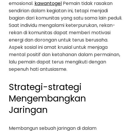
emosional.
kawantogel
Pemain tidak rasakan
sendirian dalam kegiatan ini, tetapi menjadi
bagian dari komunitas yang satu sama lain peduli.
Saat individu mengalami keterpurukan, rekan-
rekan di komunitas dapat memberi motivasi
energi dan dorongan untuk terus berusaha.
Aspek sosial ini amat krusial untuk menjaga
mental positif dan ketahanan dalam permainan,
lalu pemain dapat terus mengikuti dengan
sepenuh hati antusiasme.
Strategi-strategi
Mengembangkan
Jaringan
Membangun sebuah jaringan di dalam