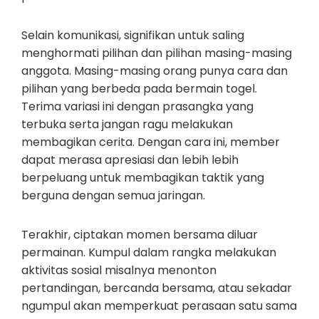
Selain komunikasi, signifikan untuk saling
menghormati pilihan dan pilihan masing-masing
anggota. Masing-masing orang punya cara dan
pilihan yang berbeda pada bermain togel.
Terima variasi ini dengan prasangka yang
terbuka serta jangan ragu melakukan
membagikan cerita. Dengan cara ini, member
dapat merasa apresiasi dan lebih lebih
berpeluang untuk membagikan taktik yang
berguna dengan semua jaringan.
Terakhir, ciptakan momen bersama diluar
permainan. Kumpul dalam rangka melakukan
aktivitas sosial misalnya menonton
pertandingan, bercanda bersama, atau sekadar
ngumpul akan memperkuat perasaan satu sama