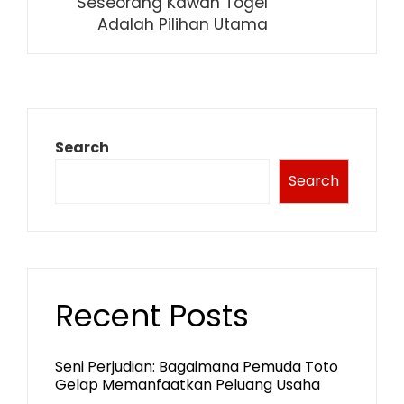
Seseorang Kawan Togel
Adalah Pilihan Utama
Search
Search
Recent Posts
Seni Perjudian: Bagaimana Pemuda Toto
Gelap Memanfaatkan Peluang Usaha