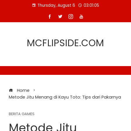
Skip
Thursday, August 6
03:01:05
to
content
MCFLIPSIDE.COM
Home
Metode Jitu Menang di Kayu Toto: Tips dari Pakarnya
BERITA GAMES
Metode Jitu