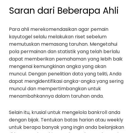
Saran dari Beberapa Ahli
Para ahli merekomendasikan agar pemain
kayutogel selalu melakukan riset sebelum
memutuskan memasang taruhan. Mengetahui
pola permainan dan statistik yang telah berlalu
dapat memberikan pemahaman yang lebih baik
mengenai kemungkinan angka yang akan
muncul. Dengan penelitian data yang teliti, Anda
dapat mengidentifikasi angka-angka yang sering
muncul dan mempertimbangkan untuk
menambahkannya dalam taruhan anda.
Selain itu, krusial untuk mengelola bankroll anda
dengan bijak. Tentukan batas harian atau weekly
untuk berapa banyak yang ingin anda belanjakan