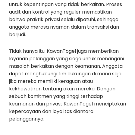
untuk kepentingan yang tidak berkaitan. Proses
audit dan kontrol yang reguler memastikan
bahwa praktik privasi selalu dipatuhi, sehingga
anggota merasa nyaman dalam transaksi dan
berjudi.
Tidak hanya itu, KawanTogel juga memberikan
layanan pelanggan yang siaga untuk menangani
masalah berkaitan dengan keamanan. Anggota
dapat menghubungi tim dukungan di mana saja
jika mereka memiliki keraguan atau
kekhawatiran tentang akun mereka. Dengan
sebuah komitmen yang tinggi terhadap
keamanan dan privasi, KawanTogel menciptakan
kepercayaan dan loyalitas diantara
pelanggannya.