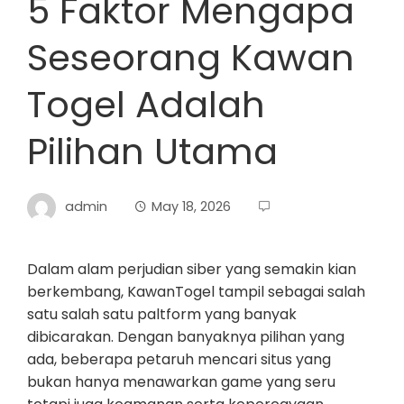
5 Faktor Mengapa
Seseorang Kawan
Togel Adalah
Pilihan Utama
admin
May 18, 2026
Dalam alam perjudian siber yang semakin kian
berkembang, KawanTogel tampil sebagai salah
satu salah satu paltform yang banyak
dibicarakan. Dengan banyaknya pilihan yang
ada, beberapa petaruh mencari situs yang
bukan hanya menawarkan game yang seru