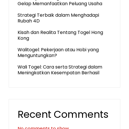
Gelap Memanfaatkan Peluang Usaha
Strategi Terbaik dalam Menghadapi
Rubah 4D
Kisah dan Realita Tentang Togel Hong
Kong
Walitogel: Pekerjaan atau Hobi yang
Menguntungkan?
Wali Togel: Cara serta Strategi dalam
Meningkatkan Kesempatan Berhasil
Recent Comments
No comments to show.