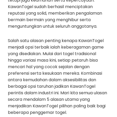
tetapi juga keamanan serta kepercayaan.
KawanTogel sudah berhasil menciptakan
reputasi yang solid, memberikan pengalaman
bermain bermain yang menghibur serta
menguntungkan untuk seluruh anggotanya.
Salah satu alasan penting kenapa KawanTogel
menjadi opsi terbaik ialah keberagaman game
yang disediakan. Mulai dari togel tradisional
hingga variasi masa kini, setiap petaruh bisa
mencari hal yang cocok sejalan dengan
preferensi serta kesukaan mereka. Kombinasi
antara kemudahan dalam aksesibilitas dan
berbagai opsi taruhan jadikan KawanTogel
perintis dalam industri ini. Mari kita semua ulasan
secara mendalam 5 alasan utama yang
menjadikan KawanTogel pilihan paling baik bagi
beberapa penggemar togel.