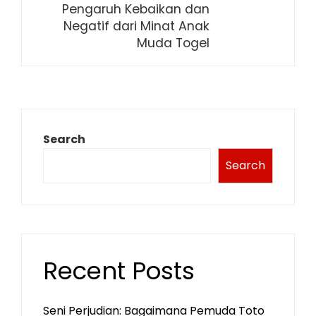
Pengaruh Kebaikan dan
Negatif dari Minat Anak
Muda Togel
Search
Search
Recent Posts
Seni Perjudian: Bagaimana Pemuda Toto