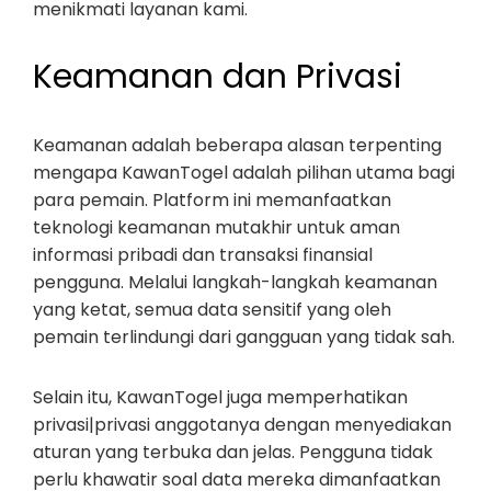
menikmati layanan kami.
Keamanan dan Privasi
Keamanan adalah beberapa alasan terpenting
mengapa KawanTogel adalah pilihan utama bagi
para pemain. Platform ini memanfaatkan
teknologi keamanan mutakhir untuk aman
informasi pribadi dan transaksi finansial
pengguna. Melalui langkah-langkah keamanan
yang ketat, semua data sensitif yang oleh
pemain terlindungi dari gangguan yang tidak sah.
Selain itu, KawanTogel juga memperhatikan
privasi|privasi anggotanya dengan menyediakan
aturan yang terbuka dan jelas. Pengguna tidak
perlu khawatir soal data mereka dimanfaatkan