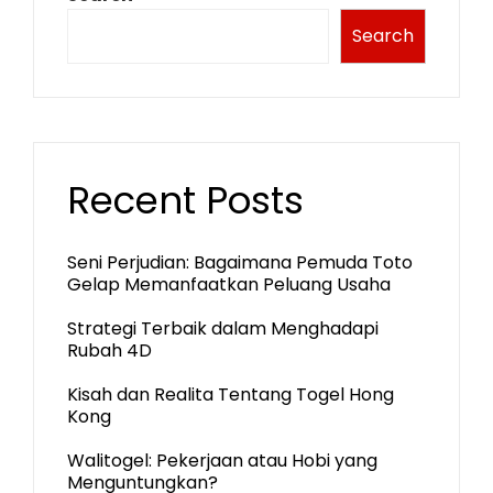
Search
Recent Posts
Seni Perjudian: Bagaimana Pemuda Toto
Gelap Memanfaatkan Peluang Usaha
Strategi Terbaik dalam Menghadapi
Rubah 4D
Kisah dan Realita Tentang Togel Hong
Kong
Walitogel: Pekerjaan atau Hobi yang
Menguntungkan?