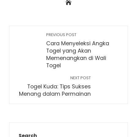
PREVIOUS POST
Cara Menyeleksi Angka
Togel yang Akan
Memenangkan di Wali
Togel
NEXT POST
Togel Kuda: Tips Sukses
Menang dalam Permainan
Search