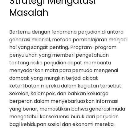
Strategi Mengatasi
Masalah
Bertemu dengan fenomena perjudian di antara
generasi milenial, metode pembelajaran menjadi
hal yang sangat penting. Program-program
penyuluhan yang memberi pengetahuan
tentang risiko perjudian dapat membantu
menyadarkan mata para pemuda mengenai
dampak yang mungkin terjadi akibat
keterlibatan mereka dalam kegiatan tersebut.
Sekolah, kelompok, dan bahkan keluarga
berperan dalam menyebarluaskan informasi
yang benar, memastikan bahwa generasi muda
mengetahui konsekuensi buruk dari perjudian
bagi kehidupan sosial dan ekonomi mereka.