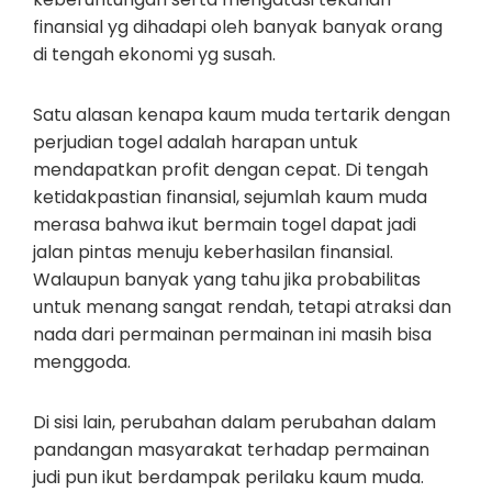
finansial yg dihadapi oleh banyak banyak orang
di tengah ekonomi yg susah.
Satu alasan kenapa kaum muda tertarik dengan
perjudian togel adalah harapan untuk
mendapatkan profit dengan cepat. Di tengah
ketidakpastian finansial, sejumlah kaum muda
merasa bahwa ikut bermain togel dapat jadi
jalan pintas menuju keberhasilan finansial.
Walaupun banyak yang tahu jika probabilitas
untuk menang sangat rendah, tetapi atraksi dan
nada dari permainan permainan ini masih bisa
menggoda.
Di sisi lain, perubahan dalam perubahan dalam
pandangan masyarakat terhadap permainan
judi pun ikut berdampak perilaku kaum muda.