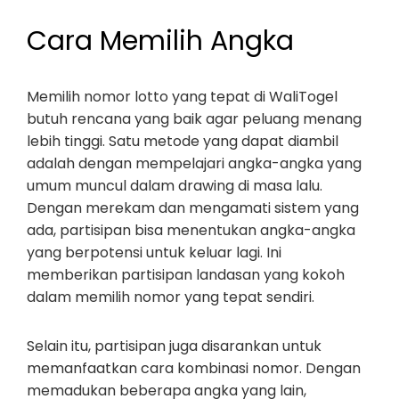
Cara Memilih Angka
Memilih nomor lotto yang tepat di WaliTogel
butuh rencana yang baik agar peluang menang
lebih tinggi. Satu metode yang dapat diambil
adalah dengan mempelajari angka-angka yang
umum muncul dalam drawing di masa lalu.
Dengan merekam dan mengamati sistem yang
ada, partisipan bisa menentukan angka-angka
yang berpotensi untuk keluar lagi. Ini
memberikan partisipan landasan yang kokoh
dalam memilih nomor yang tepat sendiri.
Selain itu, partisipan juga disarankan untuk
memanfaatkan cara kombinasi nomor. Dengan
memadukan beberapa angka yang lain,