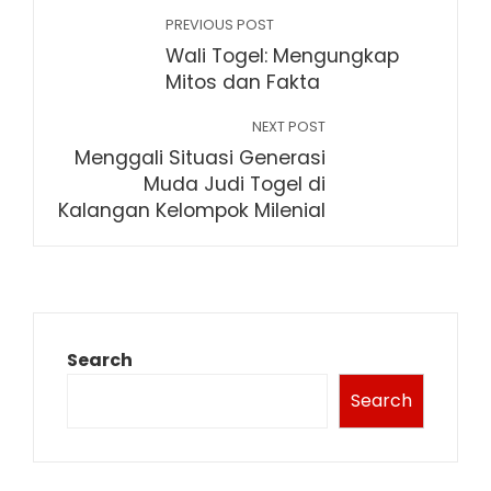
PREVIOUS POST
Wali Togel: Mengungkap
Mitos dan Fakta
NEXT POST
Menggali Situasi Generasi
Muda Judi Togel di
Kalangan Kelompok Milenial
Search
Search