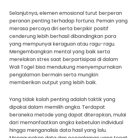
Selanjutnya, elemen emosional turut berperan
peranan penting terhadap fortuna. Pemain yang
merasa percaya diri serta berpikir positif
cenderung lebih berhasil dibandingkan para
yang mempunyai keraguan atau ragu-ragu.
Mengembangkan mental yang baik serta
merelakan stres saat berpartisipasi di dalam
Wali Togel bisa mendukung menyempurnakan
pengalaman bermain serta mungkin
memberikan output yang lebih baik.
Yang tidak kalah penting adalah taktik yang
dipakai dalam memilih angka. Terdapat
beraneka metode yang dapat diterapkan, mulai
dari memanfaatkan angka kebetulan individual
hingga menganalisis data hasil yang lalu.
Menggunakan data dan pengalaman yang tepat