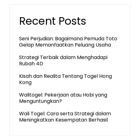
Recent Posts
Seni Perjudian: Bagaimana Pemuda Toto
Gelap Memanfaatkan Peluang Usaha
Strategi Terbaik dalam Menghadapi
Rubah 4D
Kisah dan Realita Tentang Togel Hong
Kong
Walitogel: Pekerjaan atau Hobi yang
Menguntungkan?
Wali Togel: Cara serta Strategi dalam
Meningkatkan Kesempatan Berhasil