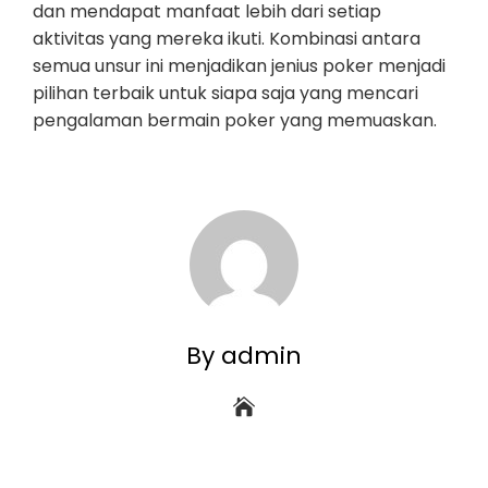
dan mendapat manfaat lebih dari setiap
aktivitas yang mereka ikuti. Kombinasi antara
semua unsur ini menjadikan jenius poker menjadi
pilihan terbaik untuk siapa saja yang mencari
pengalaman bermain poker yang memuaskan.
By admin