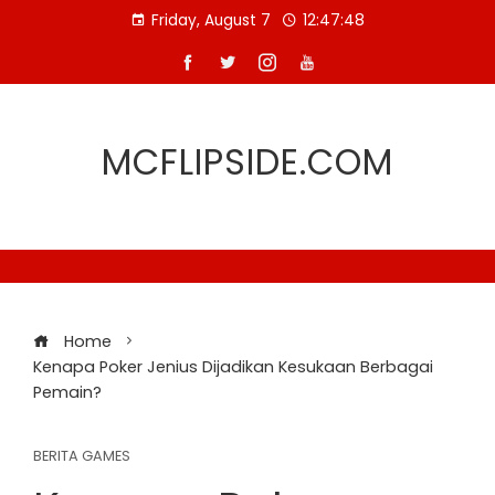
Skip
Friday, August 7
12:47:48
to
content
MCFLIPSIDE.COM
Home
Kenapa Poker Jenius Dijadikan Kesukaan Berbagai
Pemain?
BERITA GAMES