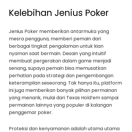
Kelebihan Jenius Poker
Jenius Poker memberikan antarmuka yang
mesra pengguna, memberi pemain dari
berbagai tingkat pengalaman untuk kian
nyaman saat bermain. Desain yang intuitif
membuat pergerakan dalam game menjadi
senang, supaya pemain bisa memusatkan
perhatian pada strategi dan pengembangan
keterampilan seseorang. Tak hanya itu, platform
ini juga memberikan banyak pilihan permainan
yang menarik, mulai dari Texas Hold’em sampai
permainan lainnya yang populer di kalangan
penggemar poker.
Proteksi dan kenyamanan adalah utama utama