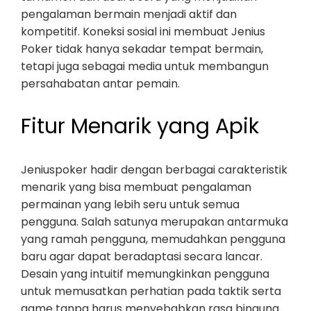
pengalaman bermain menjadi aktif dan
kompetitif. Koneksi sosial ini membuat Jenius
Poker tidak hanya sekadar tempat bermain,
tetapi juga sebagai media untuk membangun
persahabatan antar pemain.
Fitur Menarik yang Apik
Jeniuspoker hadir dengan berbagai carakteristik
menarik yang bisa membuat pengalaman
permainan yang lebih seru untuk semua
pengguna. Salah satunya merupakan antarmuka
yang ramah pengguna, memudahkan pengguna
baru agar dapat beradaptasi secara lancar.
Desain yang intuitif memungkinkan pengguna
untuk memusatkan perhatian pada taktik serta
game tanpa harus menyebabkan rasa bingung