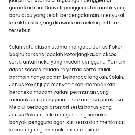
jadi pilihan utama di lingkungan penggemar
game kartu ini. Banyak pengguna, termasuk yang
baru atau yang telah berpengalaman, menyukai
karakteristik yang ditawarkan melalui platform
tersebut.
Salah satu alasan utama mengapa Jenius Poker
begitu terkenal adalah keterjangkauan akses
serta antarmuka yang mudah pengguna. Pemain
dapat secara mudah registrasi serta mulai
bermain hanya dalam beberapa langkah. Selain,
Jenius Poker juga menyediakan memberikan
beraneka macam variasi permainan yang
menarik, dan pengguna tak akan rasa putus asa.
Melalui berbagai promosi serta bonus yang,
Jenius Poker selalu mengundang semakin
banyak pengguna agar ikut serta dan menikmati
kesenangan game poker secara siber.