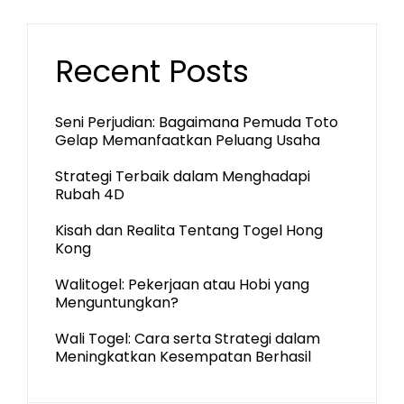
Recent Posts
Seni Perjudian: Bagaimana Pemuda Toto
Gelap Memanfaatkan Peluang Usaha
Strategi Terbaik dalam Menghadapi
Rubah 4D
Kisah dan Realita Tentang Togel Hong
Kong
Walitogel: Pekerjaan atau Hobi yang
Menguntungkan?
Wali Togel: Cara serta Strategi dalam
Meningkatkan Kesempatan Berhasil