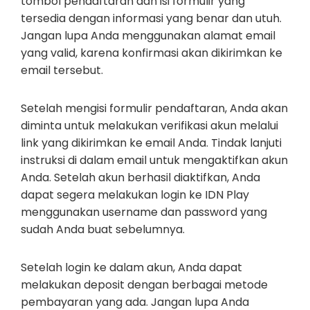
tombol pendaftaran dan isi formulir yang
tersedia dengan informasi yang benar dan utuh.
Jangan lupa Anda menggunakan alamat email
yang valid, karena konfirmasi akan dikirimkan ke
email tersebut.
Setelah mengisi formulir pendaftaran, Anda akan
diminta untuk melakukan verifikasi akun melalui
link yang dikirimkan ke email Anda. Tindak lanjuti
instruksi di dalam email untuk mengaktifkan akun
Anda. Setelah akun berhasil diaktifkan, Anda
dapat segera melakukan login ke IDN Play
menggunakan username dan password yang
sudah Anda buat sebelumnya.
Setelah login ke dalam akun, Anda dapat
melakukan deposit dengan berbagai metode
pembayaran yang ada. Jangan lupa Anda