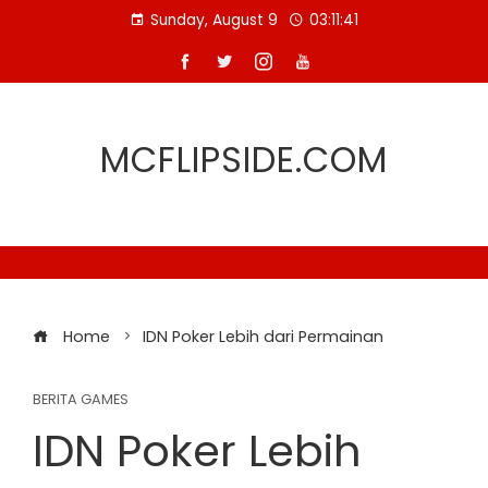
Skip
Sunday, August 9
03:11:42
to
content
MCFLIPSIDE.COM
Home
IDN Poker Lebih dari Permainan
BERITA GAMES
IDN Poker Lebih