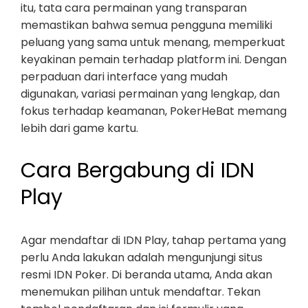
itu, tata cara permainan yang transparan
memastikan bahwa semua pengguna memiliki
peluang yang sama untuk menang, memperkuat
keyakinan pemain terhadap platform ini. Dengan
perpaduan dari interface yang mudah
digunakan, variasi permainan yang lengkap, dan
fokus terhadap keamanan, PokerHeBat memang
lebih dari game kartu.
Cara Bergabung di IDN
Play
Agar mendaftar di IDN Play, tahap pertama yang
perlu Anda lakukan adalah mengunjungi situs
resmi IDN Poker. Di beranda utama, Anda akan
menemukan pilihan untuk mendaftar. Tekan