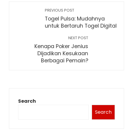
PREVIOUS POST
Togel Pulsa: Mudahnya
untuk Bertaruh Togel Digital
NEXT POST
Kenapa Poker Jenius
Dijadikan Kesukaan
Berbagai Pemain?
Search
Search