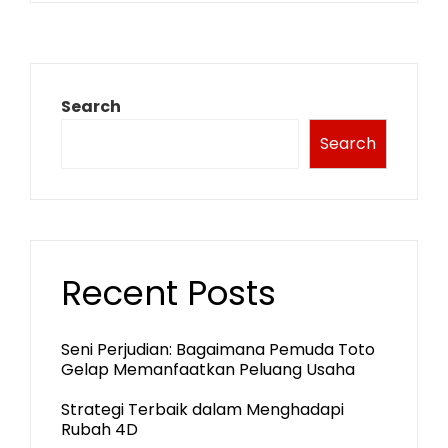
Search
Search
Recent Posts
Seni Perjudian: Bagaimana Pemuda Toto
Gelap Memanfaatkan Peluang Usaha
Strategi Terbaik dalam Menghadapi
Rubah 4D