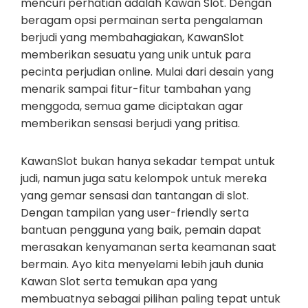
mencuri perhatian adalah Kawan Slot. Dengan
beragam opsi permainan serta pengalaman
berjudi yang membahagiakan, KawanSlot
memberikan sesuatu yang unik untuk para
pecinta perjudian online. Mulai dari desain yang
menarik sampai fitur-fitur tambahan yang
menggoda, semua game diciptakan agar
memberikan sensasi berjudi yang pritisa.
KawanSlot bukan hanya sekadar tempat untuk
judi, namun juga satu kelompok untuk mereka
yang gemar sensasi dan tantangan di slot.
Dengan tampilan yang user-friendly serta
bantuan pengguna yang baik, pemain dapat
merasakan kenyamanan serta keamanan saat
bermain. Ayo kita menyelami lebih jauh dunia
Kawan Slot serta temukan apa yang
membuatnya sebagai pilihan paling tepat untuk