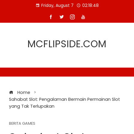
Skip
Friday, August 7
02:18:48
to
content
MCFLIPSIDE.COM
Home
Sahabat Slot: Pengalaman Bermain Permainan Slot
yang Tak Terlupakan
BERITA GAMES