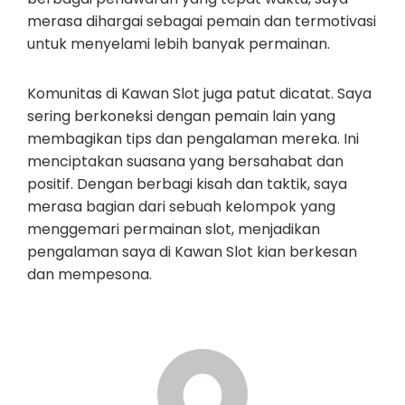
merasa dihargai sebagai pemain dan termotivasi
untuk menyelami lebih banyak permainan.
Komunitas di Kawan Slot juga patut dicatat. Saya
sering berkoneksi dengan pemain lain yang
membagikan tips dan pengalaman mereka. Ini
menciptakan suasana yang bersahabat dan
positif. Dengan berbagi kisah dan taktik, saya
merasa bagian dari sebuah kelompok yang
menggemari permainan slot, menjadikan
pengalaman saya di Kawan Slot kian berkesan
dan mempesona.