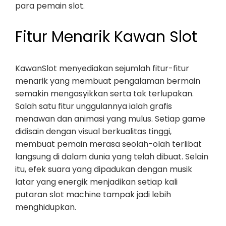
para pemain slot.
Fitur Menarik Kawan Slot
KawanSlot menyediakan sejumlah fitur-fitur
menarik yang membuat pengalaman bermain
semakin mengasyikkan serta tak terlupakan.
Salah satu fitur unggulannya ialah grafis
menawan dan animasi yang mulus. Setiap game
didisain dengan visual berkualitas tinggi,
membuat pemain merasa seolah-olah terlibat
langsung di dalam dunia yang telah dibuat. Selain
itu, efek suara yang dipadukan dengan musik
latar yang energik menjadikan setiap kali
putaran slot machine tampak jadi lebih
menghidupkan.