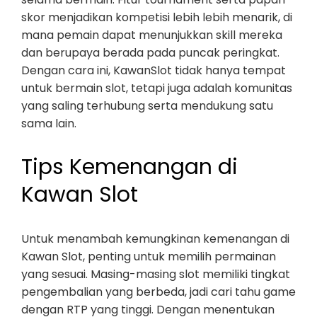
skor menjadikan kompetisi lebih lebih menarik, di
mana pemain dapat menunjukkan skill mereka
dan berupaya berada pada puncak peringkat.
Dengan cara ini, KawanSlot tidak hanya tempat
untuk bermain slot, tetapi juga adalah komunitas
yang saling terhubung serta mendukung satu
sama lain.
Tips Kemenangan di
Kawan Slot
Untuk menambah kemungkinan kemenangan di
Kawan Slot, penting untuk memilih permainan
yang sesuai. Masing-masing slot memiliki tingkat
pengembalian yang berbeda, jadi cari tahu game
dengan RTP yang tinggi. Dengan menentukan