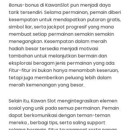
Bonus-bonus di KawanSlot pun menjadi daya
tarik tersendiri. Selama permainan, pemain diberi
kesempatan untuk mendapatkan putaran gratis,
simbol liar, serta jackpot progresif yang mana
membuat setiap permainan semakin semakin
menegangkan. Kesempatan dalam meraih
hadiah besar tersedia menjadi motivasi
tambahan untuk melanjutkan bermain dan
eksplorasi beragam jenis permainan yang ada.
Fitur-fitur ini bukan hanya menambah keseruan,
tetapi juga memberikan peluang lebih dalam
meraih kemenangan yang besar.
Selain itu, Kawan Slot mengintegrasikan elemen
sosial yang unik pada semua permainan. Pemain
dapat berkomunikasi dengan teman-teman
mereka , berbagi tips, serta saling support
selama bermain. Fitur tournament serta papan