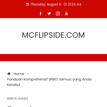
Skip
Thursday, August 6
21:24:45
to
content
MCFLIPSIDE.COM
Home
Panduan Komprehensif SPBO: Semua yang Anda
Ketahui
BERITA GAMES