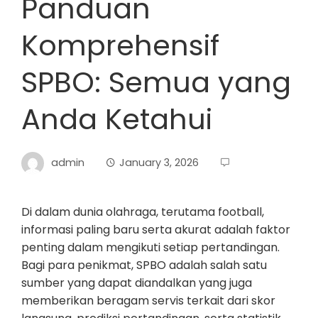
Panduan
Komprehensif
SPBO: Semua yang
Anda Ketahui
admin
January 3, 2026
Di dalam dunia olahraga, terutama football,
informasi paling baru serta akurat adalah faktor
penting dalam mengikuti setiap pertandingan.
Bagi para penikmat, SPBO adalah salah satu
sumber yang dapat diandalkan yang juga
memberikan beragam servis terkait dari skor