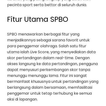
pecinta sport serta bettor di seluruh dunia.
Fitur Utama SPBO
SPBO menawarkan berbagai fitur yang
menjadikannya sebagai sarana favorit untuk
para penggemar olahraga. Salah satu fitur
utama ialah Live Score, yang menyediakan data
skor pertandingan dalam real-time. Dengan
akses langsung ke data pertandingan, pengguna
dapat menyusuri perkembangan skor tanpa
menunggu menunggu lama. Fitur ini sangat
bermanfaat khususnya untuk pertandingan yang
berlangsung dalam bersamaan, memfasilitasi
penggemar untuk tetap terhubung ke semua
aksi di lapangan.