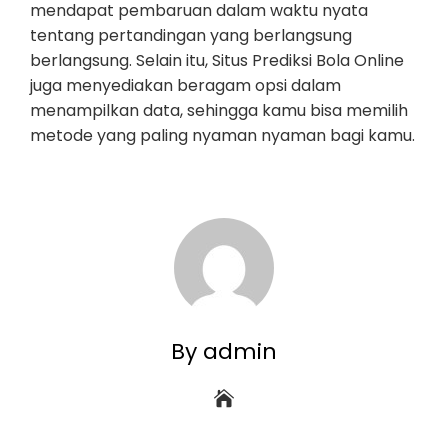
mendapat pembaruan dalam waktu nyata
tentang pertandingan yang berlangsung
berlangsung. Selain itu, Situs Prediksi Bola Online
juga menyediakan beragam opsi dalam
menampilkan data, sehingga kamu bisa memilih
metode yang paling nyaman nyaman bagi kamu.
By admin