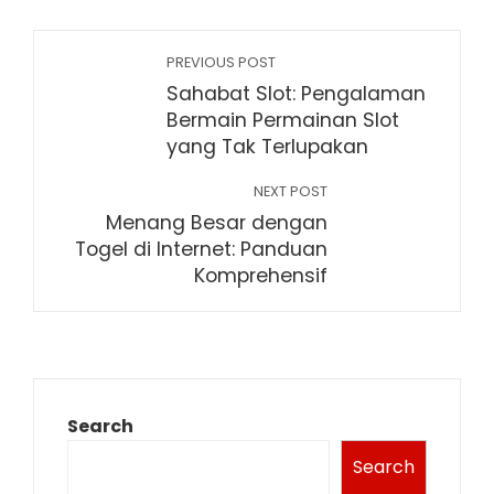
PREVIOUS POST
Sahabat Slot: Pengalaman
Bermain Permainan Slot
yang Tak Terlupakan
NEXT POST
Menang Besar dengan
Togel di Internet: Panduan
Komprehensif
Search
Search