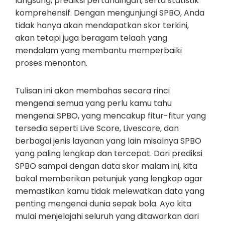
langsung, prediksi pertandingan, serta statistik
komprehensif. Dengan mengunjungi SPBO, Anda
tidak hanya akan mendapatkan skor terkini,
akan tetapi juga beragam telaah yang
mendalam yang membantu memperbaiki
proses menonton.
Tulisan ini akan membahas secara rinci
mengenai semua yang perlu kamu tahu
mengenai SPBO, yang mencakup fitur-fitur yang
tersedia seperti Live Score, Livescore, dan
berbagai jenis layanan yang lain misalnya SPBO
yang paling lengkap dan tercepat. Dari prediksi
SPBO sampai dengan data skor malam ini, kita
bakal memberikan petunjuk yang lengkap agar
memastikan kamu tidak melewatkan data yang
penting mengenai dunia sepak bola. Ayo kita
mulai menjelajahi seluruh yang ditawarkan dari