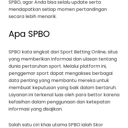
SPBO, agar Anda bisa selalu update serta
mendapatkan setiap momen pertandingan
secara lebih menarik.
Apa SPBO
SPBO kata singkat dari Sport Betting Online, situs
yang memberikan informasi dan ulasan tentang
dunia pertaruhan sport. Melalui platform ini,
penggemar sport dapat mengakses berbagai
data penting yang membantu mereka untuk
membuat keputusan yang baik dalam bertaruh.
Layanan ini terkenal luas oleh para bettor karena
kefasihan dalam penggunaan dan ketepatan
informasi yang disajikan.
Salah satu ciri khas utama SPBO ialah Skor