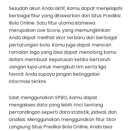
Sesudah akun Anda aktif, kamu dapat menjelajahi
berbagai fitur yang ditawarkan dari Situs Prediksi
Bola Online. Satu fitur utama istimewa
merupakan Live Score, yang memungkinkan
Anda dapat melihat skor terbaru dari berbagai
pertarungan bola. Kamu juga dapat mencari
ramalan laga yang bisa dapat menolong kamu
dalam membuat keputusan ketika bertaruh.
Jangan lupa untuk mengikuti tim serta liga
favorit Anda supaya jangan ketinggalan
informasi terkini.
Saat menggunakan SPBO, kamu dapat
mengakses data yang lebih rinci tentang
pertandingan seperti data statistik, jadwal, dan
analisis. Menggunakan menggunakan fitur Skor
Langsung Situs Prediksi Bola Online, Anda bisa