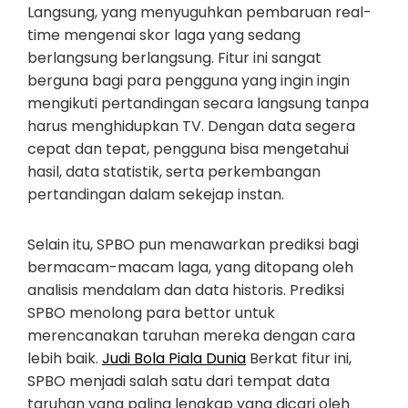
Langsung, yang menyuguhkan pembaruan real-
time mengenai skor laga yang sedang
berlangsung berlangsung. Fitur ini sangat
berguna bagi para pengguna yang ingin ingin
mengikuti pertandingan secara langsung tanpa
harus menghidupkan TV. Dengan data segera
cepat dan tepat, pengguna bisa mengetahui
hasil, data statistik, serta perkembangan
pertandingan dalam sekejap instan.
Selain itu, SPBO pun menawarkan prediksi bagi
bermacam-macam laga, yang ditopang oleh
analisis mendalam dan data historis. Prediksi
SPBO menolong para bettor untuk
merencanakan taruhan mereka dengan cara
lebih baik.
Judi Bola Piala Dunia
Berkat fitur ini,
SPBO menjadi salah satu dari tempat data
taruhan yang paling lengkap yang dicari oleh