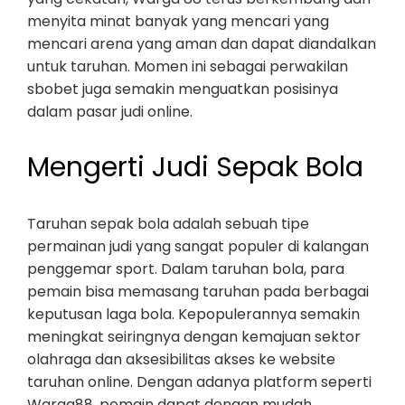
menyita minat banyak yang mencari yang
mencari arena yang aman dan dapat diandalkan
untuk taruhan. Momen ini sebagai perwakilan
sbobet juga semakin menguatkan posisinya
dalam pasar judi online.
Mengerti Judi Sepak Bola
Taruhan sepak bola adalah sebuah tipe
permainan judi yang sangat populer di kalangan
penggemar sport. Dalam taruhan bola, para
pemain bisa memasang taruhan pada berbagai
keputusan laga bola. Kepopulerannya semakin
meningkat seiringnya dengan kemajuan sektor
olahraga dan aksesibilitas akses ke website
taruhan online. Dengan adanya platform seperti
Warga88, pemain dapat dengan mudah