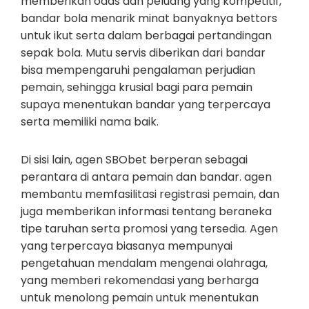
memberikan odds dan peluang yang kompetitif,
bandar bola menarik minat banyaknya bettors
untuk ikut serta dalam berbagai pertandingan
sepak bola. Mutu servis diberikan dari bandar
bisa mempengaruhi pengalaman perjudian
pemain, sehingga krusial bagi para pemain
supaya menentukan bandar yang terpercaya
serta memiliki nama baik.
Di sisi lain, agen SBObet berperan sebagai
perantara di antara pemain dan bandar. agen
membantu memfasilitasi registrasi pemain, dan
juga memberikan informasi tentang beraneka
tipe taruhan serta promosi yang tersedia. Agen
yang terpercaya biasanya mempunyai
pengetahuan mendalam mengenai olahraga,
yang memberi rekomendasi yang berharga
untuk menolong pemain untuk menentukan