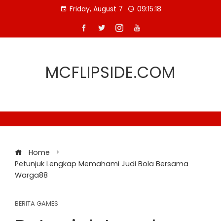
Skip
Friday, August 7
09:15:19
to
content
MCFLIPSIDE.COM
Home
Petunjuk Lengkap Memahami Judi Bola Bersama
Warga88
BERITA GAMES