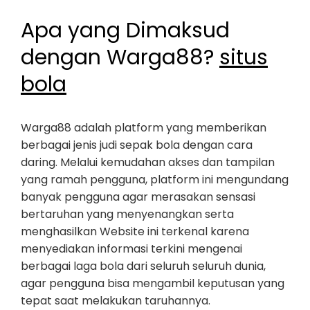
Apa yang Dimaksud
dengan Warga88?
situs
bola
Warga88 adalah platform yang memberikan
berbagai jenis judi sepak bola dengan cara
daring. Melalui kemudahan akses dan tampilan
yang ramah pengguna, platform ini mengundang
banyak pengguna agar merasakan sensasi
bertaruhan yang menyenangkan serta
menghasilkan Website ini terkenal karena
menyediakan informasi terkini mengenai
berbagai laga bola dari seluruh seluruh dunia,
agar pengguna bisa mengambil keputusan yang
tepat saat melakukan taruhannya.