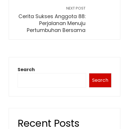
NEXT POST
Cerita Sukses Anggota 88:
Perjalanan Menuju
Pertumbuhan Bersama
Search
Search
Recent Posts