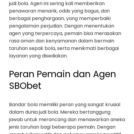
judi bola. Agen ini sering kali memberikan
penawaran menarik, odds yang bagus, dan
berbagai penghargaan, yang memperbaiki
pengalaman perjudian. Dengan menentukan
agen yang terpercaya, pemain bisa merasakan
rasa aman dan kenyamanan dalam bermain
taruhan sepak bola, serta menikmati berbagai
layanan yang disediakan.
Peran Pemain dan Agen
SBObet
Bandar bola memiliki peran yang sangat krusial
dalam dunia judi bola. Mereka bertanggung
jawab untuk merancang dan menawarkan aneka
jenis taruhan bagi beberapa pemain. Dengan