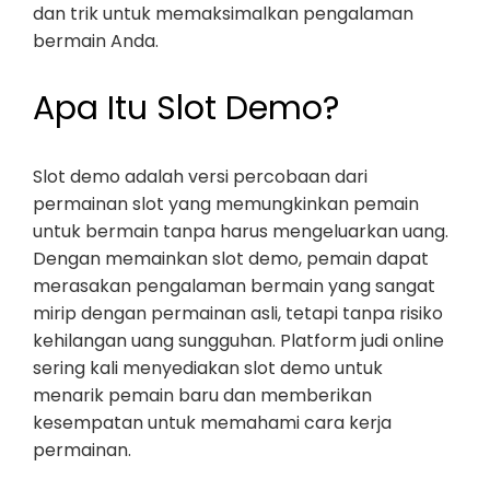
dan trik untuk memaksimalkan pengalaman
bermain Anda.
Apa Itu Slot Demo?
Slot demo adalah versi percobaan dari
permainan slot yang memungkinkan pemain
untuk bermain tanpa harus mengeluarkan uang.
Dengan memainkan slot demo, pemain dapat
merasakan pengalaman bermain yang sangat
mirip dengan permainan asli, tetapi tanpa risiko
kehilangan uang sungguhan. Platform judi online
sering kali menyediakan slot demo untuk
menarik pemain baru dan memberikan
kesempatan untuk memahami cara kerja
permainan.