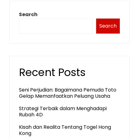
Search
Search
Recent Posts
Seni Perjudian: Bagaimana Pemuda Toto
Gelap Memanfaatkan Peluang Usaha
Strategi Terbaik dalam Menghadapi
Rubah 4D
Kisah dan Realita Tentang Togel Hong
Kong