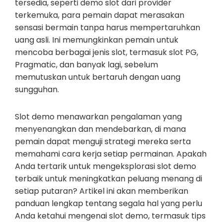
tersedia, seperti demo slot dari provider
terkemuka, para pemain dapat merasakan
sensasi bermain tanpa harus mempertaruhkan
uang asli. Ini memungkinkan pemain untuk
mencoba berbagai jenis slot, termasuk slot PG,
Pragmatic, dan banyak lagi, sebelum
memutuskan untuk bertaruh dengan uang
sungguhan.
Slot demo menawarkan pengalaman yang
menyenangkan dan mendebarkan, di mana
pemain dapat menguji strategi mereka serta
memahami cara kerja setiap permainan. Apakah
Anda tertarik untuk mengeksplorasi slot demo
terbaik untuk meningkatkan peluang menang di
setiap putaran? Artikel ini akan memberikan
panduan lengkap tentang segala hal yang perlu
Anda ketahui mengenai slot demo, termasuk tips