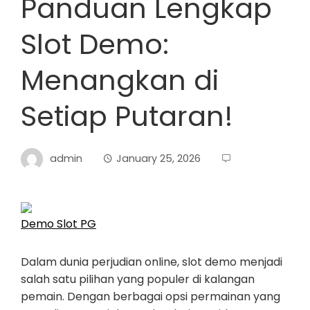
Panduan Lengkap
Slot Demo:
Menangkan di
Setiap Putaran!
admin
January 25, 2026
Demo Slot PG
Dalam dunia perjudian online, slot demo menjadi
salah satu pilihan yang populer di kalangan
pemain. Dengan berbagai opsi permainan yang