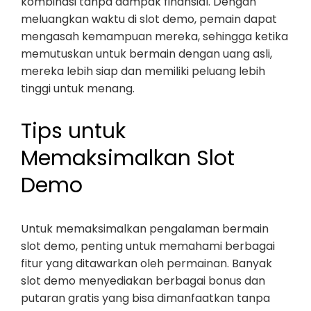
kombinasi tanpa dampak finansial. Dengan
meluangkan waktu di slot demo, pemain dapat
mengasah kemampuan mereka, sehingga ketika
memutuskan untuk bermain dengan uang asli,
mereka lebih siap dan memiliki peluang lebih
tinggi untuk menang.
Tips untuk
Memaksimalkan Slot
Demo
Untuk memaksimalkan pengalaman bermain
slot demo, penting untuk memahami berbagai
fitur yang ditawarkan oleh permainan. Banyak
slot demo menyediakan berbagai bonus dan
putaran gratis yang bisa dimanfaatkan tanpa