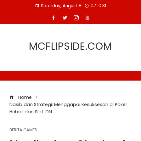
Skip
Saturday, August 8
07:10:31
to
content
MCFLIPSIDE.COM
Home
Nasib dan Strategi: Menggapai Kesuksesan di Poker
Hebat dan Slot IDN
BERITA GAMES