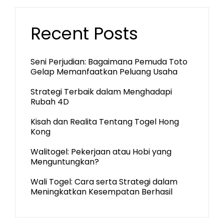
Recent Posts
Seni Perjudian: Bagaimana Pemuda Toto
Gelap Memanfaatkan Peluang Usaha
Strategi Terbaik dalam Menghadapi
Rubah 4D
Kisah dan Realita Tentang Togel Hong
Kong
Walitogel: Pekerjaan atau Hobi yang
Menguntungkan?
Wali Togel: Cara serta Strategi dalam
Meningkatkan Kesempatan Berhasil