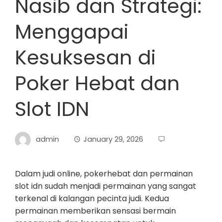
Nasib dan Strategi:
Menggapai
Kesuksesan di
Poker Hebat dan
Slot IDN
admin
January 29, 2026
Dalam judi online, pokerhebat dan permainan
slot idn sudah menjadi permainan yang sangat
terkenal di kalangan pecinta judi. Kedua
permainan memberikan sensasi bermain