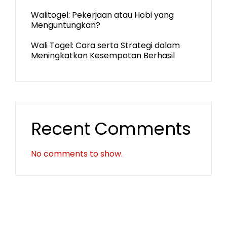
Walitogel: Pekerjaan atau Hobi yang
Menguntungkan?
Wali Togel: Cara serta Strategi dalam
Meningkatkan Kesempatan Berhasil
Recent Comments
No comments to show.