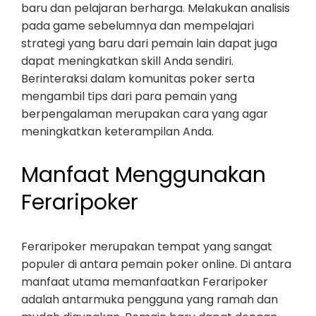
baru dan pelajaran berharga. Melakukan analisis
pada game sebelumnya dan mempelajari
strategi yang baru dari pemain lain dapat juga
dapat meningkatkan skill Anda sendiri.
Berinteraksi dalam komunitas poker serta
mengambil tips dari para pemain yang
berpengalaman merupakan cara yang agar
meningkatkan keterampilan Anda.
Manfaat Menggunakan
Feraripoker
Feraripoker merupakan tempat yang sangat
populer di antara pemain poker online. Di antara
manfaat utama memanfaatkan Feraripoker
adalah antarmuka pengguna yang ramah dan