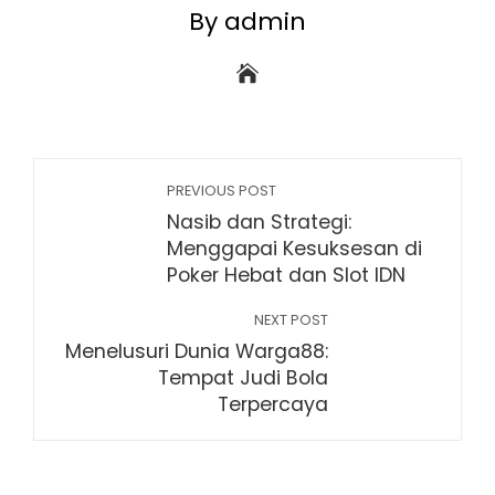
By admin
PREVIOUS POST
Nasib dan Strategi:
Menggapai Kesuksesan di
Poker Hebat dan Slot IDN
NEXT POST
Menelusuri Dunia Warga88:
Tempat Judi Bola
Terpercaya