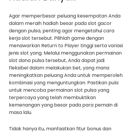
Agar memperbesar peluang kesempatan Anda
dalam meraih hadiah besar pada slot gacor
dengan pulsa, penting agar mengetahui cara
kerja slot tersebut. Pilihlah game dengan
menawarkan Return to Player tinggi serta variasi
jenis slot yang. Melalui menggunakan permainan
slot dana pulsa tersebut, Anda dapat jadi
fleksibel dalam melakukan bet, yang mana
meningkatkan peluang Anda untuk memperoleh
kombinasi yang menguntungkan. Pastikan pula
untuk mencoba permainan slot pulsa yang
terpercaya yang telah membuktikan
kemenangan yang besar pada para pemain di
masa lalu.
Tidak hanya itu, manfaatkan fitur bonus dan