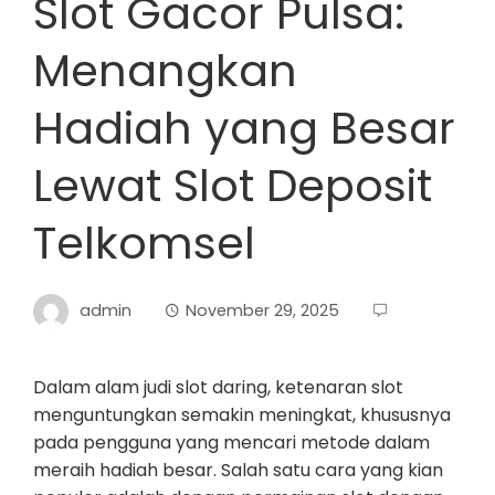
Slot Gacor Pulsa:
Menangkan
Hadiah yang Besar
Lewat Slot Deposit
Telkomsel
admin
November 29, 2025
Dalam alam judi slot daring, ketenaran slot
menguntungkan semakin meningkat, khususnya
pada pengguna yang mencari metode dalam
meraih hadiah besar. Salah satu cara yang kian