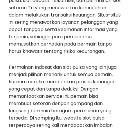
pulsa, slot deposit Telkomsel, dan permainan slot
setoran Tri yang menawarkan kemudahan
dalam melakukan transaksi keuangan. Situs-situs
ini sering menawarkan layanan pelanggan yang
cepat tanggap serta keamanan informasi yang
terjamin, sehingga para pemain bisa
memusatkan perhatian pada bermain tanpa
harus khawatir tentang risiko kecurangan.
Permainan Indosat dan slot pulsa yang lain juga
menjadi pilihan menarik untuk semua pemain,
karena mereka memberikan proses keuangan
yang cepat dan tanpa deduksi. Dengan
memanfaatkan service ini, pemain bisa
membuat setoran dengan gampang dan
langsung bermain beragam permainan yang
tersedia. Di samping itu, website slot pulsa
terpercaya sering kali mendapatkan imbalan