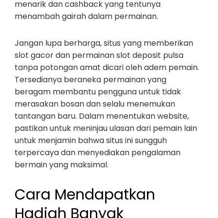
menarik dan cashback yang tentunya
menambah gairah dalam permainan.
Jangan lupa berharga, situs yang memberikan
slot gacor dan permainan slot deposit pulsa
tanpa potongan amat dicari oleh adem pemain.
Tersedianya beraneka permainan yang
beragam membantu pengguna untuk tidak
merasakan bosan dan selalu menemukan
tantangan baru. Dalam menentukan website,
pastikan untuk meninjau ulasan dari pemain lain
untuk menjamin bahwa situs ini sungguh
terpercaya dan menyediakan pengalaman
bermain yang maksimal.
Cara Mendapatkan
Hadiah Banyak