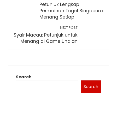
Petunjuk Lengkap
Permainan Togel Singapura:
Menang Setiap!
NEXT POST
Syair Macau: Petunjuk untuk
Menang di Game Undian
Search
Search