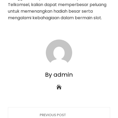
Telkomsel, kalian dapat memperbesar peluang
untuk memenangkan hadiah besar serta
mengalami kebahagiaan dalam bermain slot.
By admin
PREVIOUS POST