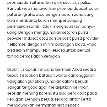
promosi dari ditawarkan oleh situs slot pulsa.
Banyak web menawarkan promosi deposit pulsa,
putaran gratis, atau pengembalian dana yang
bisa membantu kalian memperpanjang
permainan sambil tidak menghabiskan banyak
uang. Dengan menggunakan setoran pulsa
provider Indosat atau dari deposit pulsa provider
Telkomsel dengan minim potongan biaya, Anda
bisa lebih mampu lebih leluasa untuk berjudi
tanpa cemas akan kerugian.
Di akhir, siapkan rencana bermain Anda secara
tepat. Tetapkan batasan waktu dan anggaran
yang akan gunakan gunakan dalam berjudi.
Jangan tergoda agar melanjutkan bermain
setelah menang karena itu bisa berakibat pada
kerugian. Dengan berjudi secara pintar serta
menggunakan permainan slot deposit