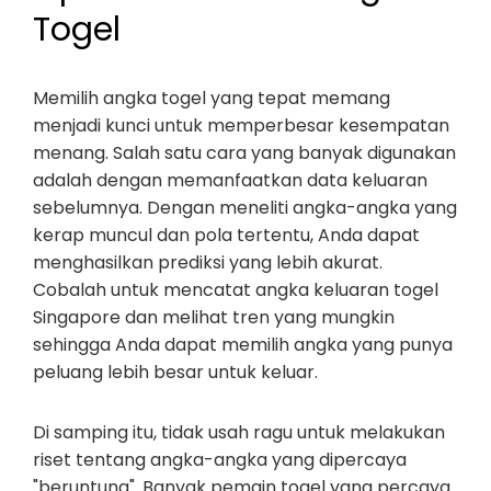
Togel
Memilih angka togel yang tepat memang
menjadi kunci untuk memperbesar kesempatan
menang. Salah satu cara yang banyak digunakan
adalah dengan memanfaatkan data keluaran
sebelumnya. Dengan meneliti angka-angka yang
kerap muncul dan pola tertentu, Anda dapat
menghasilkan prediksi yang lebih akurat.
Cobalah untuk mencatat angka keluaran togel
Singapore dan melihat tren yang mungkin
sehingga Anda dapat memilih angka yang punya
peluang lebih besar untuk keluar.
Di samping itu, tidak usah ragu untuk melakukan
riset tentang angka-angka yang dipercaya
"beruntung". Banyak pemain togel yang percaya