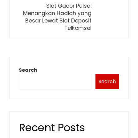
Slot Gacor Pulsa:
Menangkan Hadiah yang
Besar Lewat Slot Deposit
Telkomsel
Search
Search
Recent Posts