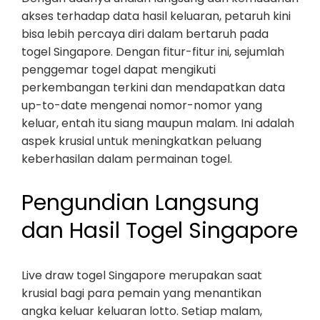
akses terhadap data hasil keluaran, petaruh kini
bisa lebih percaya diri dalam bertaruh pada
togel Singapore. Dengan fitur-fitur ini, sejumlah
penggemar togel dapat mengikuti
perkembangan terkini dan mendapatkan data
up-to-date mengenai nomor-nomor yang
keluar, entah itu siang maupun malam. Ini adalah
aspek krusial untuk meningkatkan peluang
keberhasilan dalam permainan togel.
Pengundian Langsung
dan Hasil Togel Singapore
Live draw togel Singapore merupakan saat
krusial bagi para pemain yang menantikan
angka keluar keluaran lotto. Setiap malam,