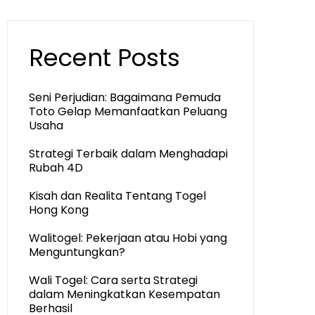
Recent Posts
Seni Perjudian: Bagaimana Pemuda
Toto Gelap Memanfaatkan Peluang
Usaha
Strategi Terbaik dalam Menghadapi
Rubah 4D
Kisah dan Realita Tentang Togel
Hong Kong
Walitogel: Pekerjaan atau Hobi yang
Menguntungkan?
Wali Togel: Cara serta Strategi
dalam Meningkatkan Kesempatan
Berhasil