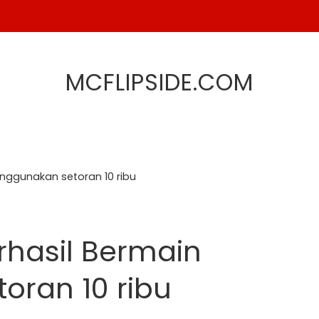
MCFLIPSIDE.COM
enggunakan setoran 10 ribu
erhasil Bermain
ran 10 ribu