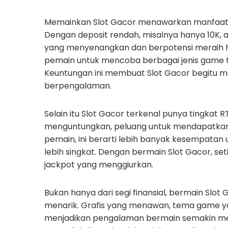
Memainkan Slot Gacor menawarkan manfaat f
Dengan deposit rendah, misalnya hanya 10K,
yang menyenangkan dan berpotensi meraih h
pemain untuk mencoba berbagai jenis game 
Keuntungan ini membuat Slot Gacor begitu m
berpengalaman.
Selain itu Slot Gacor terkenal punya tingkat 
menguntungkan, peluang untuk mendapatkan k
pemain, ini berarti lebih banyak kesempata
lebih singkat. Dengan bermain Slot Gacor, se
jackpot yang menggiurkan.
Bukan hanya dari segi finansial, bermain Slo
menarik. Grafis yang menawan, tema game y
menjadikan pengalaman bermain semakin men