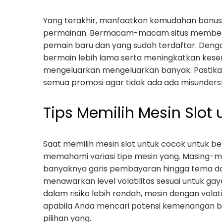
Yang terakhir, manfaatkan kemudahan bonus 
permainan. Bermacam-macam situs memberika
pemain baru dan yang sudah terdaftar. Den
bermain lebih lama serta meningkatkan ke
mengeluarkan mengeluarkan banyak. Pastikan
semua promosi agar tidak ada ada misunders
Tips Memilih Mesin Slot
Saat memilih mesin slot untuk cocok untuk be
memahami variasi tipe mesin yang. Masing-ma
banyaknya garis pembayaran hingga tema da
menawarkan level volatilitas sesuai untuk g
dalam risiko lebih rendah, mesin dengan volatil
apabila Anda mencari potensi kemenangan besar
pilihan yang.