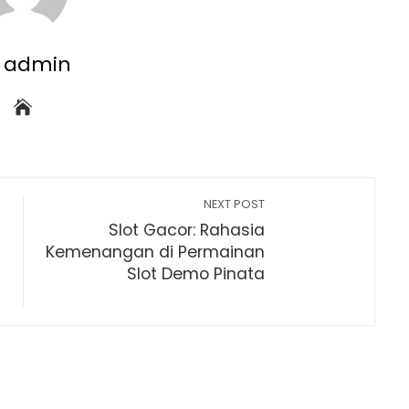
 admin
NEXT POST
Slot Gacor: Rahasia
Kemenangan di Permainan
Slot Demo Pinata