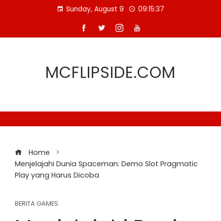
Skip
Sunday, August 9
09:15:38
to
content
MCFLIPSIDE.COM
Home
Menjelajahi Dunia Spaceman: Demo Slot Pragmatic
Play yang Harus Dicoba
BERITA GAMES