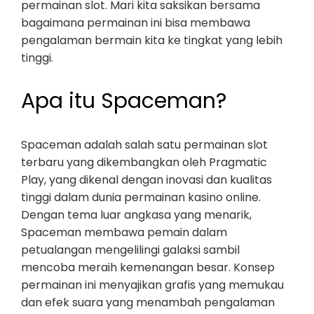
permainan slot. Mari kita saksikan bersama
bagaimana permainan ini bisa membawa
pengalaman bermain kita ke tingkat yang lebih
tinggi.
Apa itu Spaceman?
Spaceman adalah salah satu permainan slot
terbaru yang dikembangkan oleh Pragmatic
Play, yang dikenal dengan inovasi dan kualitas
tinggi dalam dunia permainan kasino online.
Dengan tema luar angkasa yang menarik,
Spaceman membawa pemain dalam
petualangan mengelilingi galaksi sambil
mencoba meraih kemenangan besar. Konsep
permainan ini menyajikan grafis yang memukau
dan efek suara yang menambah pengalaman