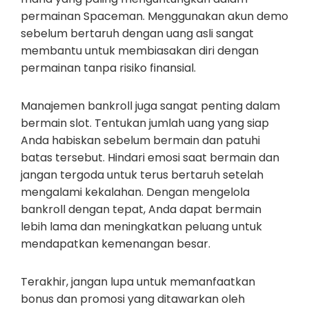
permainan Spaceman. Menggunakan akun demo
sebelum bertaruh dengan uang asli sangat
membantu untuk membiasakan diri dengan
permainan tanpa risiko finansial.
Manajemen bankroll juga sangat penting dalam
bermain slot. Tentukan jumlah uang yang siap
Anda habiskan sebelum bermain dan patuhi
batas tersebut. Hindari emosi saat bermain dan
jangan tergoda untuk terus bertaruh setelah
mengalami kekalahan. Dengan mengelola
bankroll dengan tepat, Anda dapat bermain
lebih lama dan meningkatkan peluang untuk
mendapatkan kemenangan besar.
Terakhir, jangan lupa untuk memanfaatkan
bonus dan promosi yang ditawarkan oleh