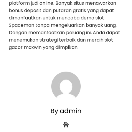
platform judi online. Banyak situs menawarkan
bonus deposit dan putaran gratis yang dapat
dimanfaatkan untuk mencoba demo slot
Spaceman tanpa mengeluarkan banyak uang.
Dengan memanfaatkan peluang ini, Anda dapat
menemukan strategi terbaik dan meraih slot
gacor maxwin yang diimpikan.
By admin