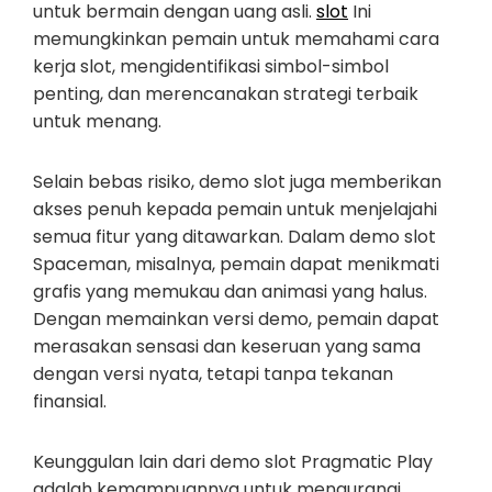
untuk bermain dengan uang asli.
slot
Ini
memungkinkan pemain untuk memahami cara
kerja slot, mengidentifikasi simbol-simbol
penting, dan merencanakan strategi terbaik
untuk menang.
Selain bebas risiko, demo slot juga memberikan
akses penuh kepada pemain untuk menjelajahi
semua fitur yang ditawarkan. Dalam demo slot
Spaceman, misalnya, pemain dapat menikmati
grafis yang memukau dan animasi yang halus.
Dengan memainkan versi demo, pemain dapat
merasakan sensasi dan keseruan yang sama
dengan versi nyata, tetapi tanpa tekanan
finansial.
Keunggulan lain dari demo slot Pragmatic Play
adalah kemampuannya untuk mengurangi