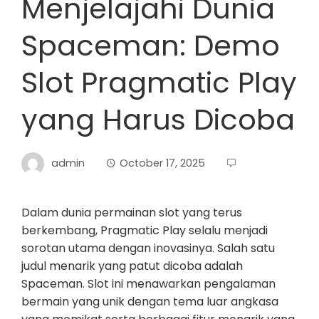
Menjelajahi Dunia
Spaceman: Demo
Slot Pragmatic Play
yang Harus Dicoba
admin
October 17, 2025
Dalam dunia permainan slot yang terus
berkembang, Pragmatic Play selalu menjadi
sorotan utama dengan inovasinya. Salah satu
judul menarik yang patut dicoba adalah
Spaceman. Slot ini menawarkan pengalaman
bermain yang unik dengan tema luar angkasa