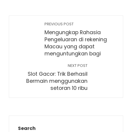
PREVIOUS POST
Mengungkap Rahasia
Pengeluaran di rekening
Macau yang dapat
menguntungkan bagi
NEXT POST
Slot Gacor: Trik Berhasil
Bermain menggunakan
setoran 10 ribu
Search