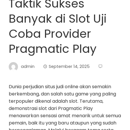
Taktik Sukses
Banyak di Slot Uji
Coba Provider
Pragmatic Play
admin
September 14, 2025
Dunia perjudian situs judi online akan semakin
berkembang, dan salah satu game yang paling
terpopuler dikenal adalah slot. Terutama,
demonstrasi slot dari Pragmatic Play
menawarkan sensasi amat menarik untuk semua
pemain, baik itu yang baru ataupun yang sudah