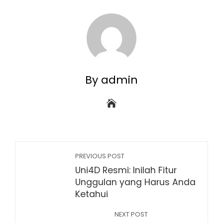
By admin
PREVIOUS POST
Uni4D Resmi: Inilah Fitur
Unggulan yang Harus Anda
Ketahui
NEXT POST