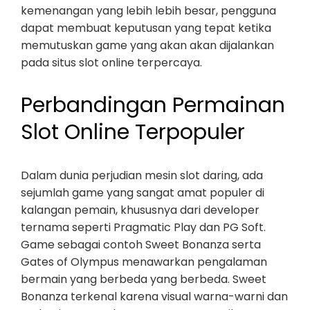
kemenangan yang lebih lebih besar, pengguna
dapat membuat keputusan yang tepat ketika
memutuskan game yang akan akan dijalankan
pada situs slot online terpercaya.
Perbandingan Permainan
Slot Online Terpopuler
Dalam dunia perjudian mesin slot daring, ada
sejumlah game yang sangat amat populer di
kalangan pemain, khususnya dari developer
ternama seperti Pragmatic Play dan PG Soft.
Game sebagai contoh Sweet Bonanza serta
Gates of Olympus menawarkan pengalaman
bermain yang berbeda yang berbeda. Sweet
Bonanza terkenal karena visual warna-warni dan