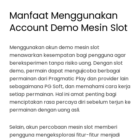
Manfaat Menggunakan
Account Demo Mesin Slot
Menggunakan akun demo mesin slot
menawarkan kesempatan bagi pengguna agar
bereksperimen tanpa risiko uang. Dengan slot
demo, permain dapat mengujicoba berbagai
permainan dari Pragmatic Play dan provider lain
sebagaimana PG Soft, dan memahami cara kerja
setiap permainan. Hal ini amat penting bagi
menciptakan rasa percaya diri sebelum terjun ke
permainan dengan uang asli.
Selain, akun percobaan mesin slot memberi
pengguna mengeksplorasi fitur-fitur menjadi