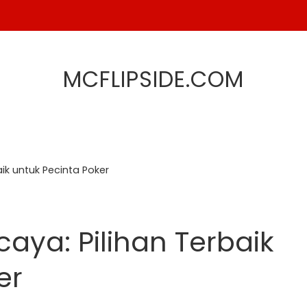
MCFLIPSIDE.COM
aik untuk Pecinta Poker
caya: Pilihan Terbaik
er