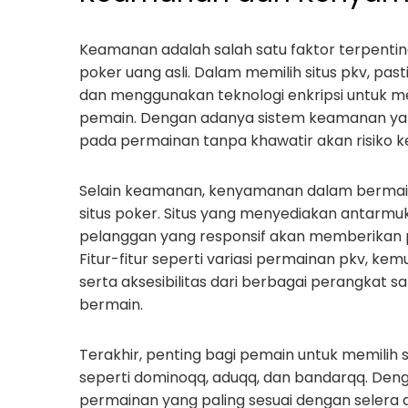
Keamanan adalah salah satu faktor terpentin
poker uang asli. Dalam memilih situs pkv, pas
dan menggunakan teknologi enkripsi untuk me
pemain. Dengan adanya sistem keamanan yan
pada permainan tanpa khawatir akan risiko k
Selain keamanan, kenyamanan dalam bermai
situs poker. Situs yang menyediakan antarm
pelanggan yang responsif akan memberikan
Fitur-fitur seperti variasi permainan pkv, k
serta aksesibilitas dari berbagai perangkat
bermain.
Terakhir, penting bagi pemain untuk memilih
seperti dominoqq, aduqq, dan bandarqq. Deng
permainan yang paling sesuai dengan selera d