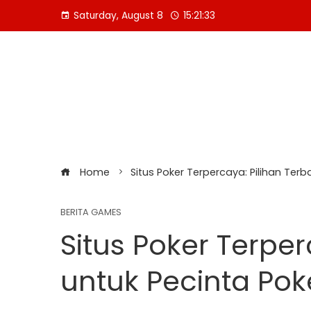
Skip
Saturday, August 8
15:21:34
to
content
Home
Situs Poker Terpercaya: Pilihan Terb
BERITA GAMES
Situs Poker Terper
untuk Pecinta Pok