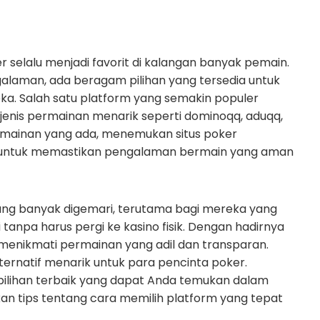
r selalu menjadi favorit di kalangan banyak pemain.
alaman, ada beragam pilihan yang tersedia untuk
. Salah satu platform yang semakin populer
jenis permainan menarik seperti dominoqq, aduqq,
rmainan yang ada, menemukan situs poker
g untuk memastikan pengalaman bermain yang aman
 yang banyak digemari, terutama bagi mereka yang
tanpa harus pergi ke kasino fisik. Dengan hadirnya
menikmati permainan yang adil dan transparan.
lternatif menarik untuk para pencinta poker.
pilihan terbaik yang dapat Anda temukan dalam
kan tips tentang cara memilih platform yang tepat