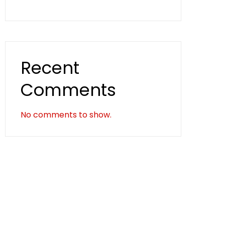
Recent
Comments
No comments to show.