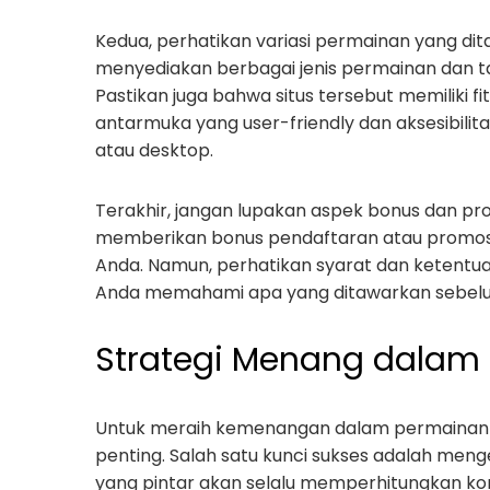
Kedua, perhatikan variasi permainan yang di
menyediakan berbagai jenis permainan dan t
Pastikan juga bahwa situs tersebut memiliki
antarmuka yang user-friendly dan aksesibilita
atau desktop.
Terakhir, jangan lupakan aspek bonus dan pro
memberikan bonus pendaftaran atau promosi
Anda. Namun, perhatikan syarat dan ketentua
Anda memahami apa yang ditawarkan sebelu
Strategi Menang dalam 
Untuk meraih kemenangan dalam permainan p
penting. Salah satu kunci sukses adalah men
yang pintar akan selalu memperhitungkan kom