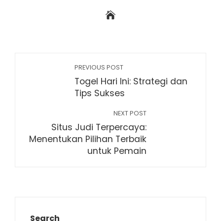
PREVIOUS POST
Togel Hari Ini: Strategi dan
Tips Sukses
NEXT POST
Situs Judi Terpercaya:
Menentukan Pilihan Terbaik
untuk Pemain
Search