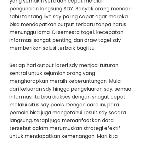
yang semakin seru dan cepat melalui
pengundian langsung SDY. Banyak orang mencari
tahu tentang live sdy paling cepat agar mereka
bisa mendapatkan output terbaru tanpa harus
menunggu lama. Di semesta togel, kecepatan
informasi sangat penting, dan draw togel sdy
memberikan solusi terbaik bagi itu.
Setiap hari output loteri sdy menjadi tuturan
sentral untuk sejumlah orang yang
mengharapkan meraih keberuntungan. Mulai
dari keluaran sdy hingga pengeluaran sdy, semua
informasi itu bisa diakses dengan snagat cepat
melalui situs sdy pools. Dengan cara ini, para
pemain bisa juga mengetahui result sdy secara
langsung, tetapi juga memanfaatkan data
tersebut dalam merumuskan strategi efektif
untuk mendapatkan kemenangan. Mari kita