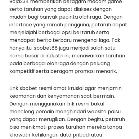
Bola234 memberikan beragam macam game
serta taruhan yang dapat diakses dengan
mudah bagi banyak pecinta olahraga. Dengan
interface yang ramah pengguna, petaruh dapat
menjelajahi berbagai opsi bertaruh serta
mendapat berita terbaru mengenai laga. Tak
hanya itu, sbobet88 juga menjadi salah satu
nama besar di industri ini, menawarkan taruhan
pada berbagai olahraga dengan peluang
kompetitif serta beragam promosi menarik.
Link sbobet resmi amat krusial agar menjamin
keamanan dan kenyamanan saat bermain.
Dengan menggunakan link resmi bakal
menolong pemain menghindari website palsu
yang dapat merugikan. Dengan begitu, petaruh
bisa menikmati proses taruhan mereka tanpa
khawatir kehilangan data pribadi atau