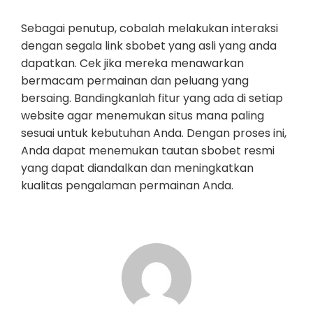
Sebagai penutup, cobalah melakukan interaksi
dengan segala link sbobet yang asli yang anda
dapatkan. Cek jika mereka menawarkan
bermacam permainan dan peluang yang
bersaing. Bandingkanlah fitur yang ada di setiap
website agar menemukan situs mana paling
sesuai untuk kebutuhan Anda. Dengan proses ini,
Anda dapat menemukan tautan sbobet resmi
yang dapat diandalkan dan meningkatkan
kualitas pengalaman permainan Anda.