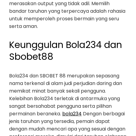
merasakan output yang tidak adil. Memilih
bandar taruhan yang terpercaya adalah rahasia
untuk memperoleh proses bermain yang seru
serta aman.
Keunggulan Bola234 dan
Sbobet88
Bola234 dan SBOBET 88 merupakan sepasang
nama terkenal di alam judi perjudian daring dan
memikat minat banyak sekali pengguna.
Kelebihan Bola234 terletak di antarmuka yang
sangat bersahabat pengguna serta pilihan
permainan beraneka.
bola234
Dengan berbagai
jenis taruhan yang tersedia, pemain dapat
dengan mudah mencari apa yang sesuai dengan