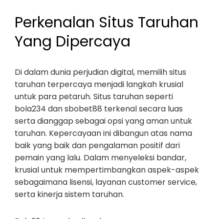
Perkenalan Situs Taruhan
Yang Dipercaya
Di dalam dunia perjudian digital, memilih situs
taruhan terpercaya menjadi langkah krusial
untuk para petaruh. Situs taruhan seperti
bola234 dan sbobet88 terkenal secara luas
serta dianggap sebagai opsi yang aman untuk
taruhan. Kepercayaan ini dibangun atas nama
baik yang baik dan pengalaman positif dari
pemain yang lalu. Dalam menyeleksi bandar,
krusial untuk mempertimbangkan aspek-aspek
sebagaimana lisensi, layanan customer service,
serta kinerja sistem taruhan.