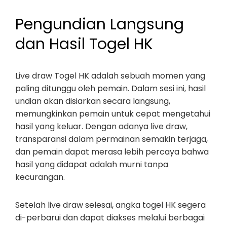
Pengundian Langsung
dan Hasil Togel HK
Live draw Togel HK adalah sebuah momen yang
paling ditunggu oleh pemain. Dalam sesi ini, hasil
undian akan disiarkan secara langsung,
memungkinkan pemain untuk cepat mengetahui
hasil yang keluar. Dengan adanya live draw,
transparansi dalam permainan semakin terjaga,
dan pemain dapat merasa lebih percaya bahwa
hasil yang didapat adalah murni tanpa
kecurangan.
Setelah live draw selesai, angka togel HK segera
di-perbarui dan dapat diakses melalui berbagai