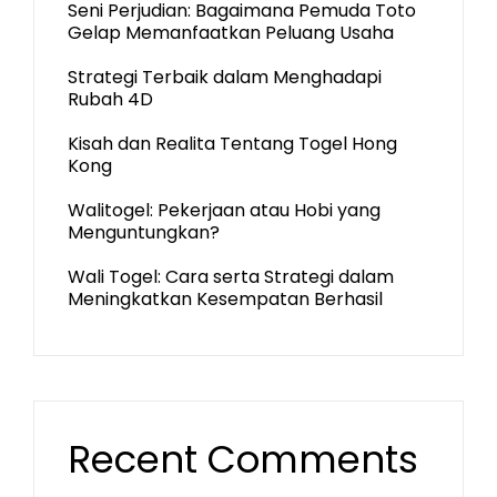
Seni Perjudian: Bagaimana Pemuda Toto
Gelap Memanfaatkan Peluang Usaha
Strategi Terbaik dalam Menghadapi
Rubah 4D
Kisah dan Realita Tentang Togel Hong
Kong
Walitogel: Pekerjaan atau Hobi yang
Menguntungkan?
Wali Togel: Cara serta Strategi dalam
Meningkatkan Kesempatan Berhasil
Recent Comments