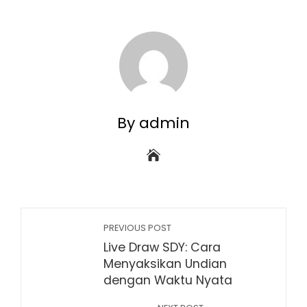
By admin
PREVIOUS POST
Live Draw SDY: Cara
Menyaksikan Undian
dengan Waktu Nyata