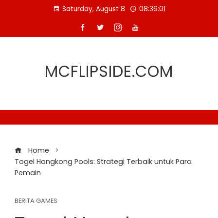
Skip
Saturday, August 8
08:36:01
to
content
MCFLIPSIDE.COM
Home
Togel Hongkong Pools: Strategi Terbaik untuk Para
Pemain
BERITA GAMES