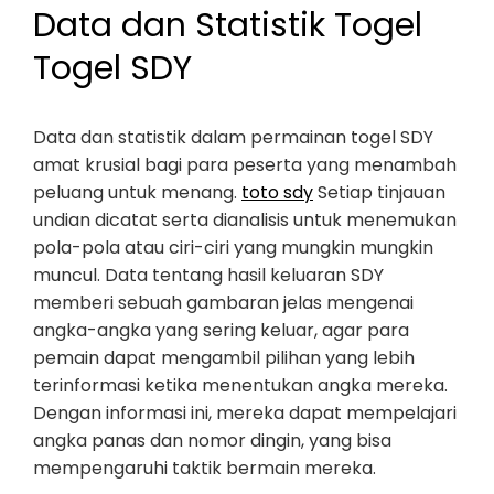
Data dan Statistik Togel
Togel SDY
Data dan statistik dalam permainan togel SDY
amat krusial bagi para peserta yang menambah
peluang untuk menang.
toto sdy
Setiap tinjauan
undian dicatat serta dianalisis untuk menemukan
pola-pola atau ciri-ciri yang mungkin mungkin
muncul. Data tentang hasil keluaran SDY
memberi sebuah gambaran jelas mengenai
angka-angka yang sering keluar, agar para
pemain dapat mengambil pilihan yang lebih
terinformasi ketika menentukan angka mereka.
Dengan informasi ini, mereka dapat mempelajari
angka panas dan nomor dingin, yang bisa
mempengaruhi taktik bermain mereka.