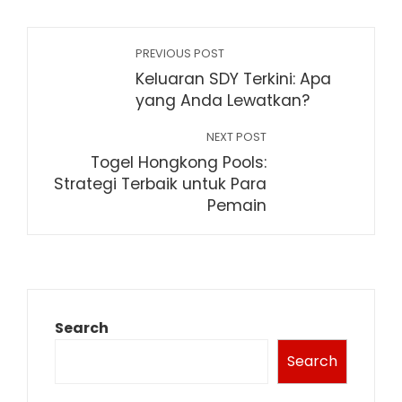
PREVIOUS POST
Keluaran SDY Terkini: Apa
yang Anda Lewatkan?
NEXT POST
Togel Hongkong Pools:
Strategi Terbaik untuk Para
Pemain
Search
Search