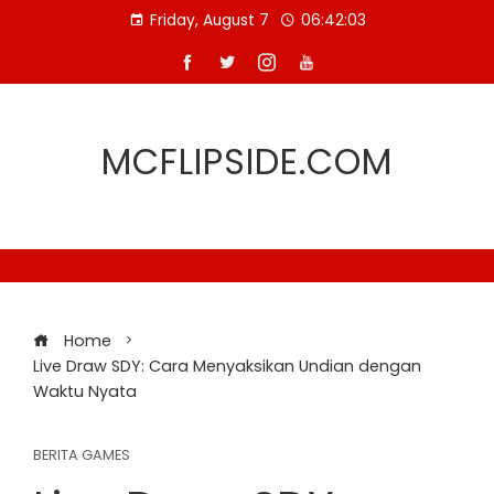
Skip
Friday, August 7
06:42:03
to
content
MCFLIPSIDE.COM
Home
Live Draw SDY: Cara Menyaksikan Undian dengan
Waktu Nyata
BERITA GAMES