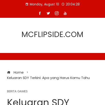
Skip
Monday, August 10
20:04:28
to
content
MCFLIPSIDE.COM
Home
Keluaran SDY Terkini: Apa yang Harus Kamu Tahu
BERITA GAMES
Keluaran SDY