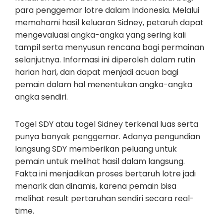
para penggemar lotre dalam Indonesia. Melalui
memahami hasil keluaran Sidney, petaruh dapat
mengevaluasi angka-angka yang sering kali
tampil serta menyusun rencana bagi permainan
selanjutnya. Informasi ini diperoleh dalam rutin
harian hari, dan dapat menjadi acuan bagi
pemain dalam hal menentukan angka-angka
angka sendiri.
Togel SDY atau togel Sidney terkenal luas serta
punya banyak penggemar. Adanya pengundian
langsung SDY memberikan peluang untuk
pemain untuk melihat hasil dalam langsung.
Fakta ini menjadikan proses bertaruh lotre jadi
menarik dan dinamis, karena pemain bisa
melihat result pertaruhan sendiri secara real-
time.