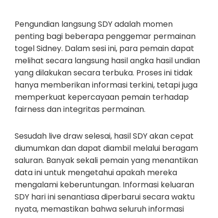
Pengundian langsung SDY adalah momen
penting bagi beberapa penggemar permainan
togel Sidney. Dalam sesi ini, para pemain dapat
melihat secara langsung hasil angka hasil undian
yang dilakukan secara terbuka. Proses ini tidak
hanya memberikan informasi terkini, tetapi juga
memperkuat kepercayaan pemain terhadap
fairness dan integritas permainan.
Sesudah live draw selesai, hasil SDY akan cepat
diumumkan dan dapat diambil melalui beragam
saluran. Banyak sekali pemain yang menantikan
data ini untuk mengetahui apakah mereka
mengalami keberuntungan. Informasi keluaran
SDY hari ini senantiasa diperbarui secara waktu
nyata, memastikan bahwa seluruh informasi