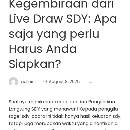
Kegembiraan dari
Live Draw SDY: Apa
saja yang perlu
Harus Anda
Siapkan?
admin
August 8, 2025
Saatnya menikmati keceriaan dari Pengundian
Langsung SDY yang menawan! Kepada penggila
togel sdy, acara ini tidak hanya hasil keluaran sdy,
tetapi juga merupakan waktu yang dinantikan di