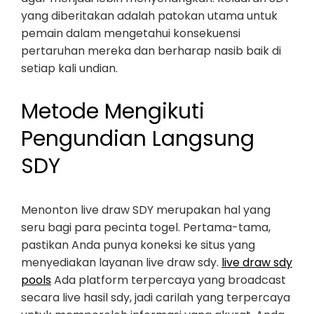
yang diberitakan adalah patokan utama untuk
pemain dalam mengetahui konsekuensi
pertaruhan mereka dan berharap nasib baik di
setiap kali undian.
Metode Mengikuti
Pengundian Langsung
SDY
Menonton live draw SDY merupakan hal yang
seru bagi para pecinta togel. Pertama-tama,
pastikan Anda punya koneksi ke situs yang
menyediakan layanan live draw sdy.
live draw sdy
pools
Ada platform terpercaya yang broadcast
secara live hasil sdy, jadi carilah yang terpercaya