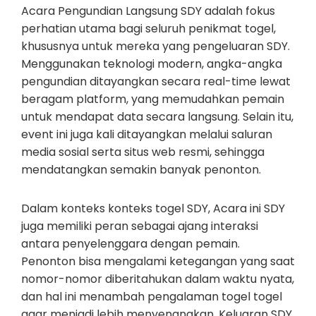
Acara Pengundian Langsung SDY adalah fokus
perhatian utama bagi seluruh penikmat togel,
khususnya untuk mereka yang pengeluaran SDY.
Menggunakan teknologi modern, angka-angka
pengundian ditayangkan secara real-time lewat
beragam platform, yang memudahkan pemain
untuk mendapat data secara langsung. Selain itu,
event ini juga kali ditayangkan melalui saluran
media sosial serta situs web resmi, sehingga
mendatangkan semakin banyak penonton.
Dalam konteks konteks togel SDY, Acara ini SDY
juga memiliki peran sebagai ajang interaksi
antara penyelenggara dengan pemain.
Penonton bisa mengalami ketegangan yang saat
nomor-nomor diberitahukan dalam waktu nyata,
dan hal ini menambah pengalaman togel togel
agar menjadi lebih menyenangkan. Keluaran SDY