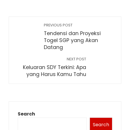
PREVIOUS POST
Tendensi dan Proyeksi
Togel SGP yang Akan
Datang
NEXT POST
Keluaran SDY Terkini: Apa
yang Harus Kamu Tahu
Search
Search