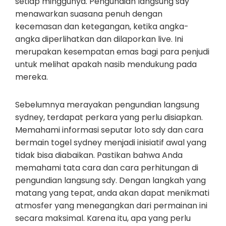
setiap minggunya. Pengundian langsung sdy
menawarkan suasana penuh dengan
kecemasan dan ketegangan, ketika angka-
angka diperlihatkan dan dilaporkan live. Ini
merupakan kesempatan emas bagi para penjudi
untuk melihat apakah nasib mendukung pada
mereka.
Sebelumnya merayakan pengundian langsung
sydney, terdapat perkara yang perlu disiapkan.
Memahami informasi seputar loto sdy dan cara
bermain togel sydney menjadi inisiatif awal yang
tidak bisa diabaikan. Pastikan bahwa Anda
memahami tata cara dan cara perhitungan di
pengundian langsung sdy. Dengan langkah yang
matang yang tepat, anda akan dapat menikmati
atmosfer yang menegangkan dari permainan ini
secara maksimal. Karena itu, apa yang perlu