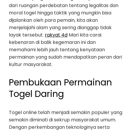
dari ruangan perdebatan tentang legalitas dan
moral togel hingga taktik yang mungkin bisa
dijalankan oleh para pemain, kita akan
menjelajahi alam yang sering dianggap tidak
layak tersebut.
rakyat 4d
Mari kita carai
kebenaran di balik kegemaran ini dan
memahami lebih jauh tentang kenyataan
permainan yang sudah mendapatkan peran dari
kultur masyarakat.
Pembukaan Permainan
Togel Daring
Togel online telah menjadi semakin populer yang
semakin diminati di sekrup masyarakat umum.
Dengan perkembangan teknologinya serta