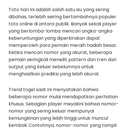
Toto hari ini adalah salah satu isu yang sering
dibahas, terlebih seiring bertambahnya populer
toto online di antara publik. Banyak sekali player
yang berlomba-lomba mencari angka-angka
keberuntungan yang diperkirakan dapat
memperoleh para pemain meraih hadiah besar.
Ketika mencari nomor yang akurat, beberapa
pemain seringkali meneliti pattern dan tren dari
output yang keluar sebelumnya untuk
menghasilkan prediksi yang lebih akurat.
Trend togel saat ini menyatakan bahwa
beberapa nomor mulai mendapatkan perhatian
khusus. Sebagian player meyakini bahwa nomor-
nomor yang sering keluar mempunyai
kemungkinan yang lebih tinggi untuk muncul
kembali. Contohnya, nomor-nomor yang tampil