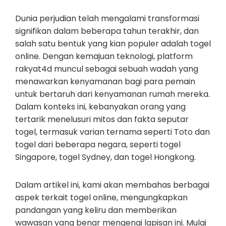
Dunia perjudian telah mengalami transformasi
signifikan dalam beberapa tahun terakhir, dan
salah satu bentuk yang kian populer adalah togel
online. Dengan kemajuan teknologi, platform
rakyat4d muncul sebagai sebuah wadah yang
menawarkan kenyamanan bagi para pemain
untuk bertaruh dari kenyamanan rumah mereka.
Dalam konteks ini, kebanyakan orang yang
tertarik menelusuri mitos dan fakta seputar
togel, termasuk varian ternama seperti Toto dan
togel dari beberapa negara, seperti togel
Singapore, togel Sydney, dan togel Hongkong.
Dalam artikel ini, kami akan membahas berbagai
aspek terkait togel online, mengungkapkan
pandangan yang keliru dan memberikan
wawasan yang benar mengenai lapisan ini. Mulai