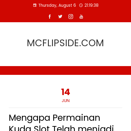
Skip
Thursday, August 6
21:19:38
to
content
MCFLIPSIDE.COM
14
JUN
Mengapa Permainan
Kuda Slot Telah menjadi