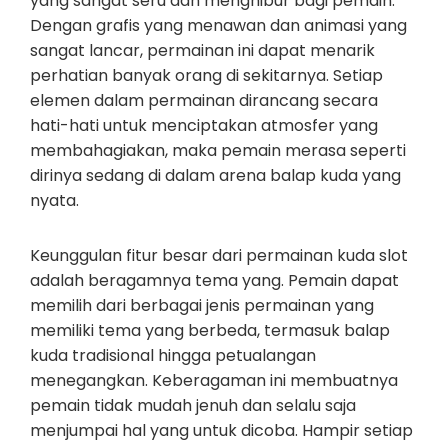
yang sangat seru dan menghibur bagi pemain.
Dengan grafis yang menawan dan animasi yang
sangat lancar, permainan ini dapat menarik
perhatian banyak orang di sekitarnya. Setiap
elemen dalam permainan dirancang secara
hati-hati untuk menciptakan atmosfer yang
membahagiakan, maka pemain merasa seperti
dirinya sedang di dalam arena balap kuda yang
nyata.
Keunggulan fitur besar dari permainan kuda slot
adalah beragamnya tema yang. Pemain dapat
memilih dari berbagai jenis permainan yang
memiliki tema yang berbeda, termasuk balap
kuda tradisional hingga petualangan
menegangkan. Keberagaman ini membuatnya
pemain tidak mudah jenuh dan selalu saja
menjumpai hal yang untuk dicoba. Hampir setiap