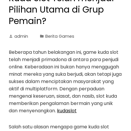
Pilihan Utama di Grup
Pemain?
admin
Berita Games
Beberapa tahun belakangan ini, game kuda slot
telah menjadi primadona di antara para penjudi
online. Keberadaan ini bukan hanya menggugah
minat mereka yang suka berjudi, akan tetapi juga
sukses dalam menciptakan masyarakat yang
aktif di multiplatform. Dengan perpaduan
mengenai keseruan, siasat, dan nasib, slot kuda
memberikan pengalaman bermain yang unik
dan menyenangkan.
kudaslot
Salah satu alasan mengapa game kuda slot