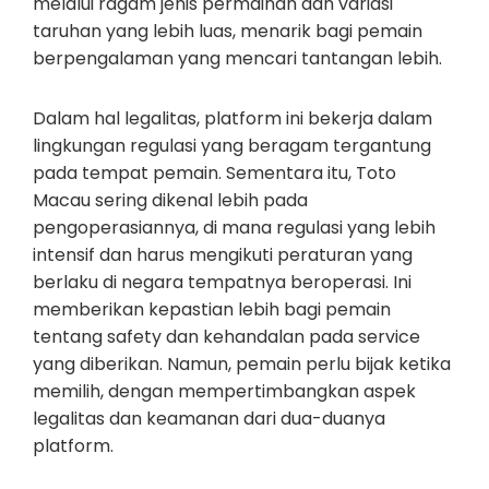
melalui ragam jenis permainan dan variasi
taruhan yang lebih luas, menarik bagi pemain
berpengalaman yang mencari tantangan lebih.
Dalam hal legalitas, platform ini bekerja dalam
lingkungan regulasi yang beragam tergantung
pada tempat pemain. Sementara itu, Toto
Macau sering dikenal lebih pada
pengoperasiannya, di mana regulasi yang lebih
intensif dan harus mengikuti peraturan yang
berlaku di negara tempatnya beroperasi. Ini
memberikan kepastian lebih bagi pemain
tentang safety dan kehandalan pada service
yang diberikan. Namun, pemain perlu bijak ketika
memilih, dengan mempertimbangkan aspek
legalitas dan keamanan dari dua-duanya
platform.