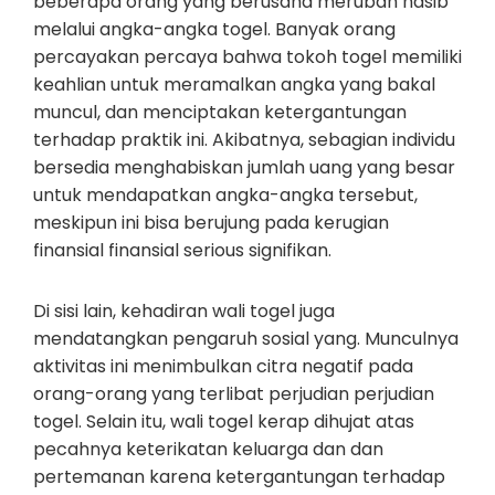
beberapa orang yang berusaha merubah nasib
melalui angka-angka togel. Banyak orang
percayakan percaya bahwa tokoh togel memiliki
keahlian untuk meramalkan angka yang bakal
muncul, dan menciptakan ketergantungan
terhadap praktik ini. Akibatnya, sebagian individu
bersedia menghabiskan jumlah uang yang besar
untuk mendapatkan angka-angka tersebut,
meskipun ini bisa berujung pada kerugian
finansial finansial serious signifikan.
Di sisi lain, kehadiran wali togel juga
mendatangkan pengaruh sosial yang. Munculnya
aktivitas ini menimbulkan citra negatif pada
orang-orang yang terlibat perjudian perjudian
togel. Selain itu, wali togel kerap dihujat atas
pecahnya keterikatan keluarga dan dan
pertemanan karena ketergantungan terhadap