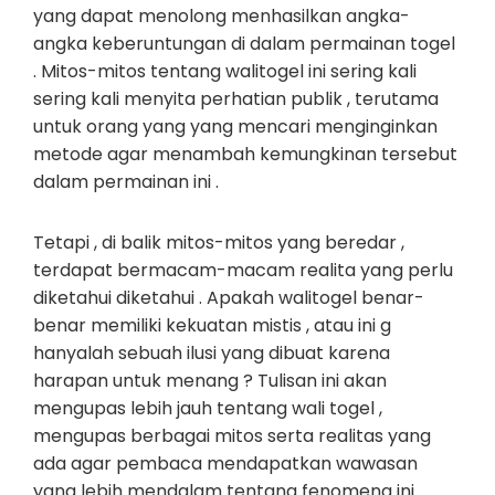
yang dapat menolong menhasilkan angka-
angka keberuntungan di dalam permainan togel
. Mitos-mitos tentang walitogel ini sering kali
sering kali menyita perhatian publik , terutama
untuk orang yang yang mencari menginginkan
metode agar menambah kemungkinan tersebut
dalam permainan ini .
Tetapi , di balik mitos-mitos yang beredar ,
terdapat bermacam-macam realita yang perlu
diketahui diketahui . Apakah walitogel benar-
benar memiliki kekuatan mistis , atau ini g
hanyalah sebuah ilusi yang dibuat karena
harapan untuk menang ? Tulisan ini akan
mengupas lebih jauh tentang wali togel ,
mengupas berbagai mitos serta realitas yang
ada agar pembaca mendapatkan wawasan
yang lebih mendalam tentang fenomena ini .