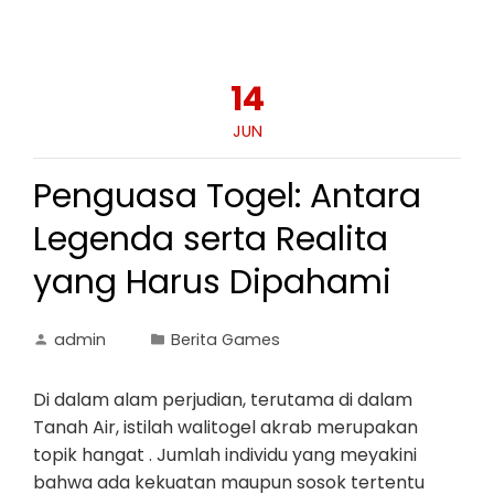
14
JUN
Penguasa Togel: Antara
Legenda serta Realita
yang Harus Dipahami
admin
Berita Games
Di dalam alam perjudian, terutama di dalam
Tanah Air, istilah walitogel akrab merupakan
topik hangat . Jumlah individu yang meyakini
bahwa ada kekuatan maupun sosok tertentu