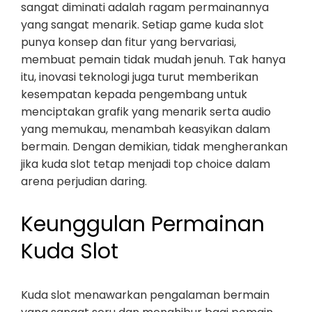
sangat diminati adalah ragam permainannya
yang sangat menarik. Setiap game kuda slot
punya konsep dan fitur yang bervariasi,
membuat pemain tidak mudah jenuh. Tak hanya
itu, inovasi teknologi juga turut memberikan
kesempatan kepada pengembang untuk
menciptakan grafik yang menarik serta audio
yang memukau, menambah keasyikan dalam
bermain. Dengan demikian, tidak mengherankan
jika kuda slot tetap menjadi top choice dalam
arena perjudian daring.
Keunggulan Permainan
Kuda Slot
Kuda slot menawarkan pengalaman bermain