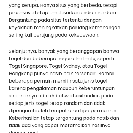
yang serupa. Hanya situs yang berbeda, tetapi
prosesnya tetap berdasarkan undian random.
Bergantung pada situs tertentu dengan
keyakinan meningkatkan peluang kemenangan
sering kali berujung pada kekecewaan.
Selanjutnya, banyak yang beranggapan bahwa
togel dari beberapa negara tertentu, seperti
Togel Singapore, Togel Sydney, atau Togel
Hongkong punya nasib baik tersendiri. Sambil
beberapa pemain memilih satu jenis togel
karena pengalaman maupun keberuntungan,
sebenarnya adalah bahwa hasil undian pada
setiap jenis togel tetap random dan tidak
dipengaruhi oleh tempat atau tipe permainan.
Keberhasilan tetap tergantung pada nasib dan
tidak ada yang dapat meramalkan hasilnya
dengan pasti.