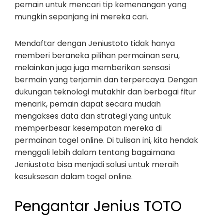
pemain untuk mencari tip kemenangan yang
mungkin sepanjang ini mereka cari.
Mendaftar dengan Jeniustoto tidak hanya
memberi beraneka pilihan permainan seru,
melainkan juga juga memberikan sensasi
bermain yang terjamin dan terpercaya. Dengan
dukungan teknologi mutakhir dan berbagai fitur
menarik, pemain dapat secara mudah
mengakses data dan strategi yang untuk
memperbesar kesempatan mereka di
permainan togel online. Di tulisan ini, kita hendak
menggali lebih dalam tentang bagaimana
Jeniustoto bisa menjadi solusi untuk meraih
kesuksesan dalam togel online.
Pengantar Jenius TOTO