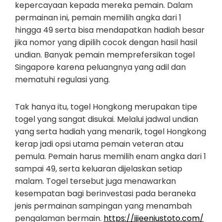
kepercayaan kepada mereka pemain. Dalam
permainan ini, pemain memilih angka dari 1
hingga 49 serta bisa mendapatkan hadiah besar
jika nomor yang dipilih cocok dengan hasil hasil
undian. Banyak pemain memprefersikan togel
Singapore karena peluangnya yang adil dan
mematuhi regulasi yang.
Tak hanya itu, togel Hongkong merupakan tipe
togel yang sangat disukai. Melalui jadwal undian
yang serta hadiah yang menarik, togel Hongkong
kerap jadi opsi utama pemain veteran atau
pemula. Pemain harus memilih enam angka dari 1
sampai 49, serta keluaran dijelaskan setiap
malam. Togel tersebut juga menawarkan
kesempatan bagi berinvestasi pada beraneka
jenis permainan sampingan yang menambah
pengalaman bermain.
https://jjjeeniustoto.com/