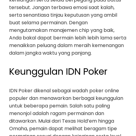
tersebut. Jangan terbawa emosi saat kalah,
serta senantiasa tinjau keputusan yang ambil
buat selama permainan. Dengan
mengutamakan manajemen chip yang baik,
Anda bakal dapat bermain lebih lebih lama serta
menaikkan peluang dalam meraih kemenangan
dalam jangka waktu yang panjang.
Keunggulan IDN Poker
IDN Poker dikenal sebagai wadah poker online
populer dan menawarkan berbagai keunggulan
untuk beberapa pemain. Salah satu paling
menonjol adalah ragam permainan dan
ditawarkan. Mulai dari Texas Hold’em hingga
Omaha, pemain dapat melihat beragam tipe