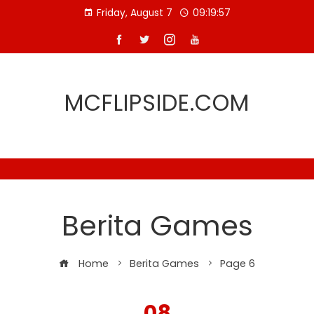
Skip
Friday, August 7
09:19:58
to
content
MCFLIPSIDE.COM
Berita Games
Home
Berita Games
Page 6
08