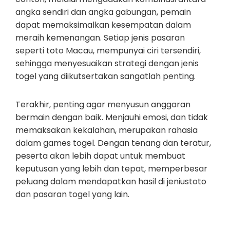
angka sendiri dan angka gabungan, pemain
dapat memaksimalkan kesempatan dalam
meraih kemenangan. Setiap jenis pasaran
seperti toto Macau, mempunyai ciri tersendiri,
sehingga menyesuaikan strategi dengan jenis
togel yang diikutsertakan sangatlah penting.
Terakhir, penting agar menyusun anggaran
bermain dengan baik. Menjauhi emosi, dan tidak
memaksakan kekalahan, merupakan rahasia
dalam games togel. Dengan tenang dan teratur,
peserta akan lebih dapat untuk membuat
keputusan yang lebih dan tepat, memperbesar
peluang dalam mendapatkan hasil di jeniustoto
dan pasaran togel yang lain.