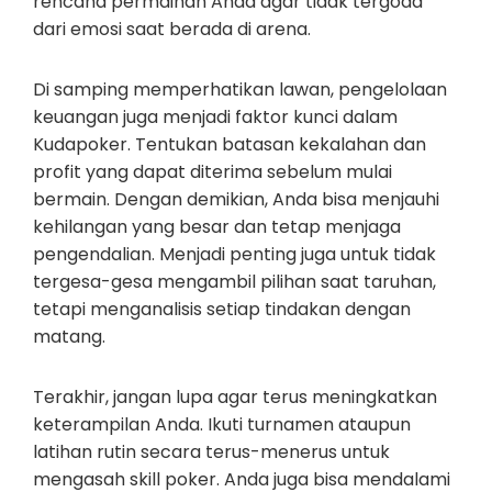
rencana permainan Anda agar tidak tergoda
dari emosi saat berada di arena.
Di samping memperhatikan lawan, pengelolaan
keuangan juga menjadi faktor kunci dalam
Kudapoker. Tentukan batasan kekalahan dan
profit yang dapat diterima sebelum mulai
bermain. Dengan demikian, Anda bisa menjauhi
kehilangan yang besar dan tetap menjaga
pengendalian. Menjadi penting juga untuk tidak
tergesa-gesa mengambil pilihan saat taruhan,
tetapi menganalisis setiap tindakan dengan
matang.
Terakhir, jangan lupa agar terus meningkatkan
keterampilan Anda. Ikuti turnamen ataupun
latihan rutin secara terus-menerus untuk
mengasah skill poker. Anda juga bisa mendalami