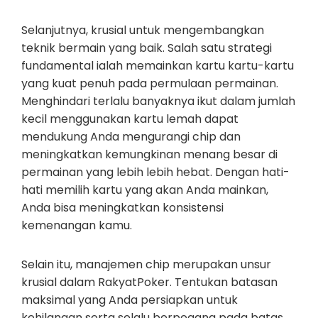
Selanjutnya, krusial untuk mengembangkan
teknik bermain yang baik. Salah satu strategi
fundamental ialah memainkan kartu kartu-kartu
yang kuat penuh pada permulaan permainan.
Menghindari terlalu banyaknya ikut dalam jumlah
kecil menggunakan kartu lemah dapat
mendukung Anda mengurangi chip dan
meningkatkan kemungkinan menang besar di
permainan yang lebih lebih hebat. Dengan hati-
hati memilih kartu yang akan Anda mainkan,
Anda bisa meningkatkan konsistensi
kemenangan kamu.
Selain itu, manajemen chip merupakan unsur
krusial dalam RakyatPoker. Tentukan batasan
maksimal yang Anda persiapkan untuk
kehilangan serta selalu berpegang pada batas