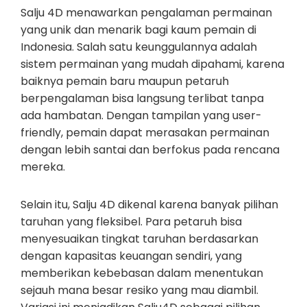
Salju 4D menawarkan pengalaman permainan
yang unik dan menarik bagi kaum pemain di
Indonesia. Salah satu keunggulannya adalah
sistem permainan yang mudah dipahami, karena
baiknya pemain baru maupun petaruh
berpengalaman bisa langsung terlibat tanpa
ada hambatan. Dengan tampilan yang user-
friendly, pemain dapat merasakan permainan
dengan lebih santai dan berfokus pada rencana
mereka.
Selain itu, Salju 4D dikenal karena banyak pilihan
taruhan yang fleksibel. Para petaruh bisa
menyesuaikan tingkat taruhan berdasarkan
dengan kapasitas keuangan sendiri, yang
memberikan kebebasan dalam menentukan
sejauh mana besar resiko yang mau diambil.