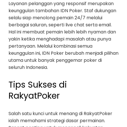
Layanan pelanggan yang responsif merupakan
keunggulan tambahan IDN Poker. Staf dukungan
selalu siap menolong pemain 24/7 melalui
berbagai saluran, seperti live chat serta email.
Hal ini membuat pemain lebih lebih nyaman dan
yakin ketika menghadapi masalah atau punya
pertanyaan. Melalui kombinasi semua
keunggulan ini, IDN Poker berubah menjadi pilihan
utama untuk banyak penggemar poker di
seluruh Indonesia.
Tips Sukses di
RakyatPoker
Salah satu kunci untuk menang di RakyatPoker
ialah memahami strategi dasar permainan.