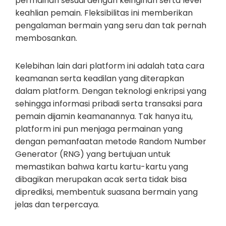
permainan sesuai dengan keinginan serta level
keahlian pemain. Fleksibilitas ini memberikan
pengalaman bermain yang seru dan tak pernah
membosankan.
Kelebihan lain dari platform ini adalah tata cara
keamanan serta keadilan yang diterapkan
dalam platform. Dengan teknologi enkripsi yang
sehingga informasi pribadi serta transaksi para
pemain dijamin keamanannya. Tak hanya itu,
platform ini pun menjaga permainan yang
dengan pemanfaatan metode Random Number
Generator (RNG) yang bertujuan untuk
memastikan bahwa kartu kartu-kartu yang
dibagikan merupakan acak serta tidak bisa
diprediksi, membentuk suasana bermain yang
jelas dan terpercaya.