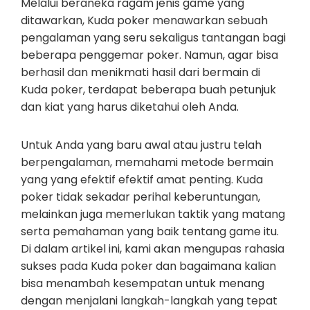
Melalui beraneka ragam jenis game yang
ditawarkan, Kuda poker menawarkan sebuah
pengalaman yang seru sekaligus tantangan bagi
beberapa penggemar poker. Namun, agar bisa
berhasil dan menikmati hasil dari bermain di
Kuda poker, terdapat beberapa buah petunjuk
dan kiat yang harus diketahui oleh Anda.
Untuk Anda yang baru awal atau justru telah
berpengalaman, memahami metode bermain
yang yang efektif efektif amat penting. Kuda
poker tidak sekadar perihal keberuntungan,
melainkan juga memerlukan taktik yang matang
serta pemahaman yang baik tentang game itu.
Di dalam artikel ini, kami akan mengupas rahasia
sukses pada Kuda poker dan bagaimana kalian
bisa menambah kesempatan untuk menang
dengan menjalani langkah-langkah yang tepat