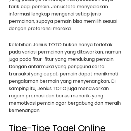
tarik bagi pemain. Jeniustoto menyediakan
informasi lengkap mengenai setiap jenis
permainan, supaya pemain bisa memilih sesuai
dengan preferensi mereka.
Kelebihan Jenius TOTO bukan hanya terletak
pada variasi permainan yang ditawarkan, namun
juga pada fitur-fitur yang mendukung pemain.
Dengan antarmuka yang pengguna serta
transaksi yang cepat, pemain dapat menikmati
pengalaman bermain yang menyenangkan. Di
samping itu, Jenius TOTO juga menawarkan
ragam promosi dan bonus menarik, yang
memotivasi pemain agar bergabung dan meraih
kemenangan.
Tipe-Tipe Togel Online