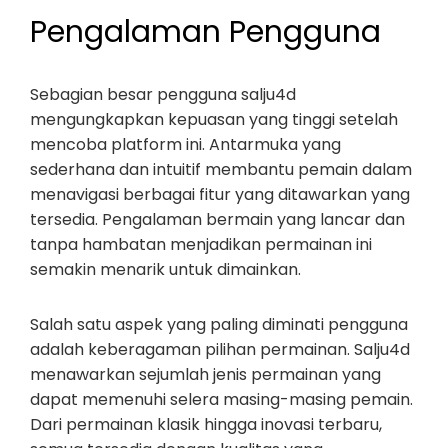
Pengalaman Pengguna
Sebagian besar pengguna salju4d
mengungkapkan kepuasan yang tinggi setelah
mencoba platform ini. Antarmuka yang
sederhana dan intuitif membantu pemain dalam
menavigasi berbagai fitur yang ditawarkan yang
tersedia. Pengalaman bermain yang lancar dan
tanpa hambatan menjadikan permainan ini
semakin menarik untuk dimainkan.
Salah satu aspek yang paling diminati pengguna
adalah keberagaman pilihan permainan. Salju4d
menawarkan sejumlah jenis permainan yang
dapat memenuhi selera masing-masing pemain.
Dari permainan klasik hingga inovasi terbaru,