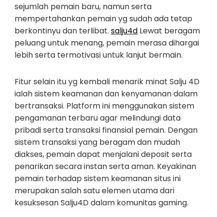
sejumlah pemain baru, namun serta
mempertahankan pemain yg sudah ada tetap
berkontinyu dan terlibat.
salju4d
Lewat beragam
peluang untuk menang, pemain merasa dihargai
lebih serta termotivasi untuk lanjut bermain.
Fitur selain itu yg kembali menarik minat Salju 4D
ialah sistem keamanan dan kenyamanan dalam
bertransaksi. Platform ini menggunakan sistem
pengamanan terbaru agar melindungi data
pribadi serta transaksi finansial pemain. Dengan
sistem transaksi yang beragam dan mudah
diakses, pemain dapat menjalani deposit serta
penarikan secara instan serta aman. Keyakinan
pemain terhadap sistem keamanan situs ini
merupakan salah satu elemen utama dari
kesuksesan Salju4D dalam komunitas gaming.