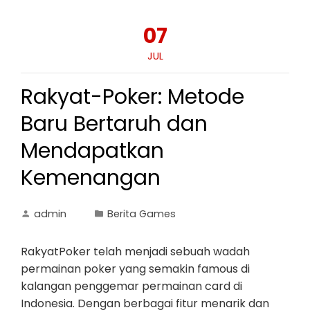
07
JUL
Rakyat-Poker: Metode
Baru Bertaruh dan
Mendapatkan
Kemenangan
admin
Berita Games
RakyatPoker telah menjadi sebuah wadah
permainan poker yang semakin famous di
kalangan penggemar permainan card di
Indonesia. Dengan berbagai fitur menarik dan