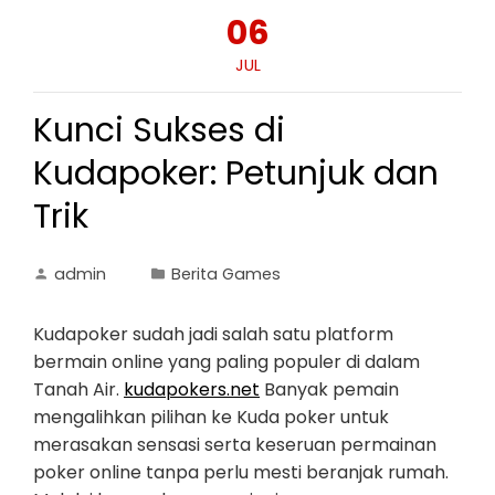
06
JUL
Kunci Sukses di
Kudapoker: Petunjuk dan
Trik
admin
Berita Games
Kudapoker sudah jadi salah satu platform
bermain online yang paling populer di dalam
Tanah Air.
kudapokers.net
Banyak pemain
mengalihkan pilihan ke Kuda poker untuk
merasakan sensasi serta keseruan permainan
poker online tanpa perlu mesti beranjak rumah.