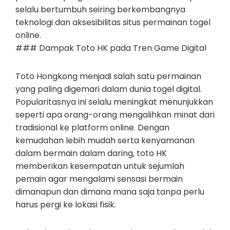
selalu bertumbuh seiring berkembangnya
teknologi dan aksesibilitas situs permainan togel
online.
### Dampak Toto HK pada Tren Game Digital
Toto Hongkong menjadi salah satu permainan
yang paling digemari dalam dunia togel digital.
Popularitasnya ini selalu meningkat menunjukkan
seperti apa orang-orang mengalihkan minat dari
tradisional ke platform online. Dengan
kemudahan lebih mudah serta kenyamanan
dalam bermain dalam daring, toto HK
memberikan kesempatan untuk sejumlah
pemain agar mengalami sensasi bermain
dimanapun dan dimana mana saja tanpa perlu
harus pergi ke lokasi fisik.