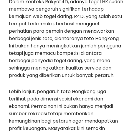
Dalam konteks Rakyat4D, adanya togel HK sudah
membawa pengaruh signifikan terhadap
kemajuan web togel daring. R4D, yang salah satu
tempat terkemuka, berhasil menggaet
perhatian para pemain dengan menawarkan
berbagai jenis toto, diantaranya toto Hongkong.
Ini bukan hanya meningkatkan jumlah pengguna
tetapi juga memacu kompetisi di antara
berbagai penyedia togel daring, yang mana
sehingga meningkatkan kualitas service dan
produk yang diberikan untuk banyak petaruh.
Lebih lanjut, pengaruh toto Hongkong juga
terlihat pada dimensi sosial ekonomi dan
ekonomi. Permainan ini bukan hanya menjadi
sumber rekreasi tetapi memberikan
kemungkinan bagi petaruh agar mendapatkan
profit keuangan. Masyarakat kini semakin