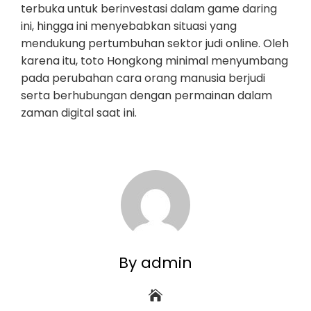
terbuka untuk berinvestasi dalam game daring
ini, hingga ini menyebabkan situasi yang
mendukung pertumbuhan sektor judi online. Oleh
karena itu, toto Hongkong minimal menyumbang
pada perubahan cara orang manusia berjudi
serta berhubungan dengan permainan dalam
zaman digital saat ini.
By admin