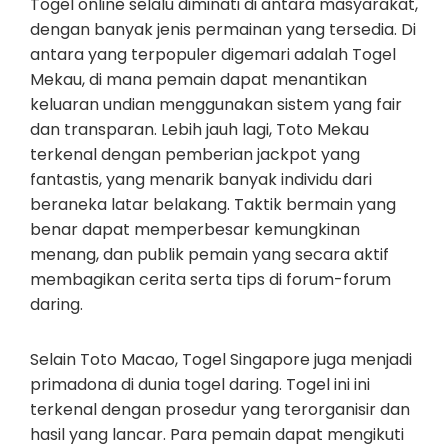
Togel online selalu diminati di antara masyarakat,
dengan banyak jenis permainan yang tersedia. Di
antara yang terpopuler digemari adalah Togel
Mekau, di mana pemain dapat menantikan
keluaran undian menggunakan sistem yang fair
dan transparan. Lebih jauh lagi, Toto Mekau
terkenal dengan pemberian jackpot yang
fantastis, yang menarik banyak individu dari
beraneka latar belakang. Taktik bermain yang
benar dapat memperbesar kemungkinan
menang, dan publik pemain yang secara aktif
membagikan cerita serta tips di forum-forum
daring.
Selain Toto Macao, Togel Singapore juga menjadi
primadona di dunia togel daring. Togel ini ini
terkenal dengan prosedur yang terorganisir dan
hasil yang lancar. Para pemain dapat mengikuti