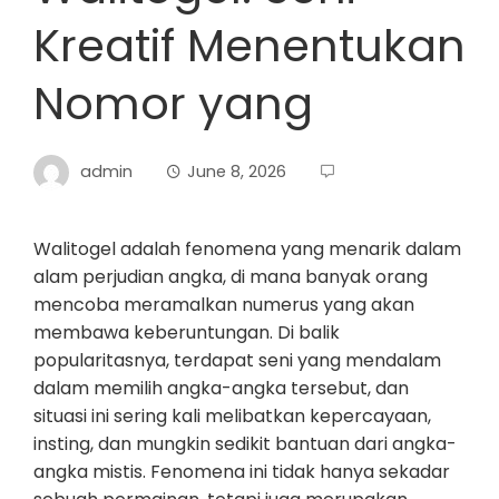
Kreatif Menentukan
Nomor yang
admin
June 8, 2026
Walitogel adalah fenomena yang menarik dalam
alam perjudian angka, di mana banyak orang
mencoba meramalkan numerus yang akan
membawa keberuntungan. Di balik
popularitasnya, terdapat seni yang mendalam
dalam memilih angka-angka tersebut, dan
situasi ini sering kali melibatkan kepercayaan,
insting, dan mungkin sedikit bantuan dari angka-
angka mistis. Fenomena ini tidak hanya sekadar