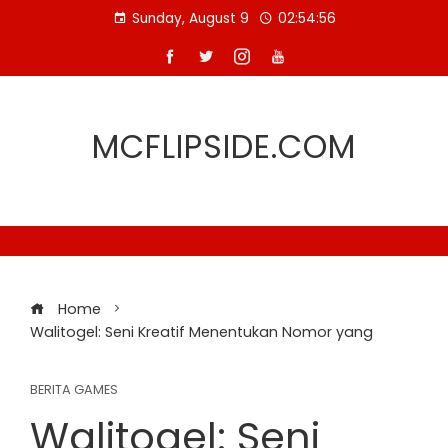
Skip
Sunday, August 9
02:54:56
to
content
MCFLIPSIDE.COM
Home
Walitogel: Seni Kreatif Menentukan Nomor yang
BERITA GAMES
Walitogel: Seni