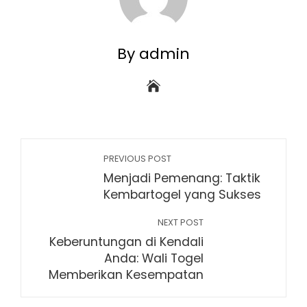
By admin
PREVIOUS POST
Menjadi Pemenang: Taktik
Kembartogel yang Sukses
NEXT POST
Keberuntungan di Kendali
Anda: Wali Togel
Memberikan Kesempatan