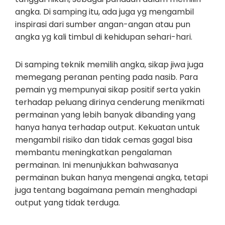
angka. Di samping itu, ada juga yg mengambil
inspirasi dari sumber angan-angan atau pun
angka yg kali timbul di kehidupan sehari-hari.
Di samping teknik memilih angka, sikap jiwa juga
memegang peranan penting pada nasib. Para
pemain yg mempunyai sikap positif serta yakin
terhadap peluang dirinya cenderung menikmati
permainan yang lebih banyak dibanding yang
hanya hanya terhadap output. Kekuatan untuk
mengambil risiko dan tidak cemas gagal bisa
membantu meningkatkan pengalaman
permainan. Ini menunjukkan bahwasanya
permainan bukan hanya mengenai angka, tetapi
juga tentang bagaimana pemain menghadapi
output yang tidak terduga.