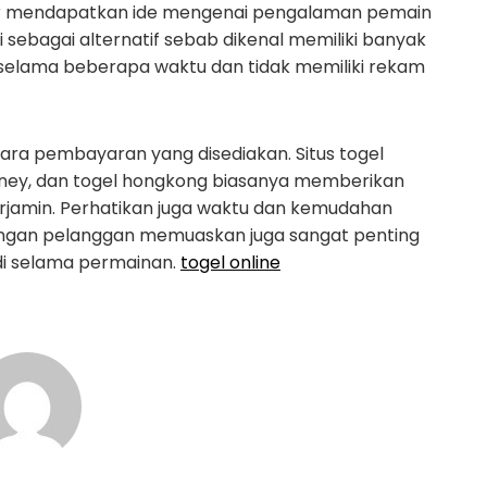
agar mendapatkan ide mengenai pengalaman pemain
adi sebagai alternatif sebab dikenal memiliki banyak
lan selama beberapa waktu dan tidak memiliki rekam
cara pembayaran yang disediakan. Situs togel
ydney, dan togel hongkong biasanya memberikan
erjamin. Perhatikan juga waktu dan kemudahan
 dukungan pelanggan memuaskan juga sangat penting
di selama permainan.
togel online