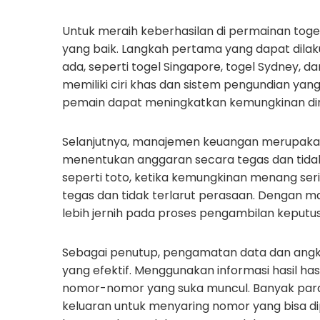
Untuk meraih keberhasilan di permainan tog
yang baik. Langkah pertama yang dapat dila
ada, seperti togel Singapore, togel Sydney, d
memiliki ciri khas dan sistem pengundian yang
pemain dapat meningkatkan kemungkinan di
Selanjutnya, manajemen keuangan merupakan k
menentukan anggaran secara tegas dan tida
seperti toto, ketika kemungkinan menang serin
tegas dan tidak terlarut perasaan. Dengan 
lebih jernih pada proses pengambilan keputusa
Sebagai penutup, pengamatan data dan angk
yang efektif. Menggunakan informasi hasil ha
nomor-nomor yang suka muncul. Banyak para
keluaran untuk menyaring nomor yang bisa dip