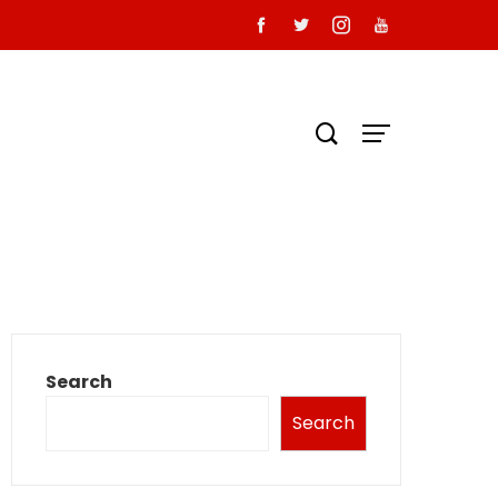
Search
Search