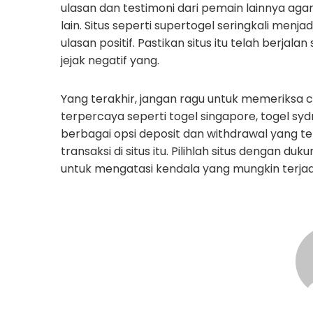
ulasan dan testimoni dari pemain lainnya 
lain. Situs seperti supertogel seringkali menj
ulasan positif. Pastikan situs itu telah berja
jejak negatif yang.
Yang terakhir, jangan ragu untuk memeriksa 
terpercaya seperti togel singapore, togel s
berbagai opsi deposit dan withdrawal yang t
transaksi di situs itu. Pilihlah situs dengan
untuk mengatasi kendala yang mungkin terja