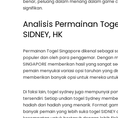
benar, peluang dalam menang dalam game c
signifikan.
Analisis Permainan Toge
SIDNEY, HK
Permainan Togel Singapore dikenal sebagai sa
populer dan oleh para penggemar. Dengan me
SINGAPORE memberikan hasil yang sangat sege
pemain menyukai variasi opsi taruhan yang dis
memberikan banyak opsi untuk mereka untu
Di faksi lain, togel sydney juga mempunyai p
tersendiri. Setiap undian togel Sydney mem
hadiah dari hadiah yang menarik. Format game
banyak pemain yang lebih suka togel SIDNEY