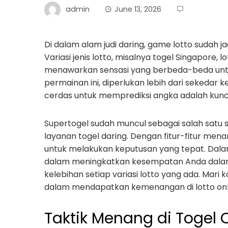
admin
June 13, 2026
Di dalam alam judi daring, game lotto sudah jadi
Variasi jenis lotto, misalnya togel Singapore, 
menawarkan sensasi yang berbeda-beda untu
permainan ini, diperlukan lebih dari sekeda
cerdas untuk memprediksi angka adalah kun
Supertogel sudah muncul sebagai salah sat
layanan togel daring. Dengan fitur-fitur mena
untuk melakukan keputusan yang tepat. Dalam
dalam meningkatkan kesempatan Anda dala
kelebihan setiap variasi lotto yang ada. Mari
dalam mendapatkan kemenangan di lotto onl
Taktik Menang di Togel 