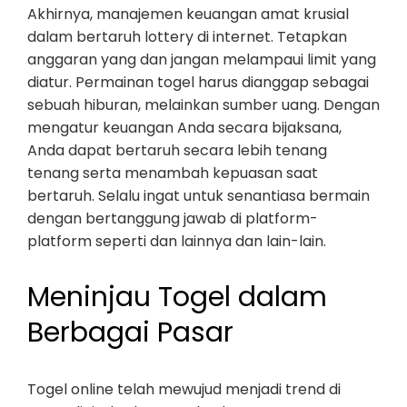
Akhirnya, manajemen keuangan amat krusial
dalam bertaruh lottery di internet. Tetapkan
anggaran yang dan jangan melampaui limit yang
diatur. Permainan togel harus dianggap sebagai
sebuah hiburan, melainkan sumber uang. Dengan
mengatur keuangan Anda secara bijaksana,
Anda dapat bertaruh secara lebih tenang
tenang serta menambah kepuasan saat
bertaruh. Selalu ingat untuk senantiasa bermain
dengan bertanggung jawab di platform-
platform seperti dan lainnya dan lain-lain.
Meninjau Togel dalam
Berbagai Pasar
Togel online telah mewujud menjadi trend di