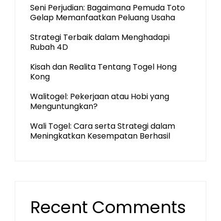
Seni Perjudian: Bagaimana Pemuda Toto
Gelap Memanfaatkan Peluang Usaha
Strategi Terbaik dalam Menghadapi
Rubah 4D
Kisah dan Realita Tentang Togel Hong
Kong
Walitogel: Pekerjaan atau Hobi yang
Menguntungkan?
Wali Togel: Cara serta Strategi dalam
Meningkatkan Kesempatan Berhasil
Recent Comments