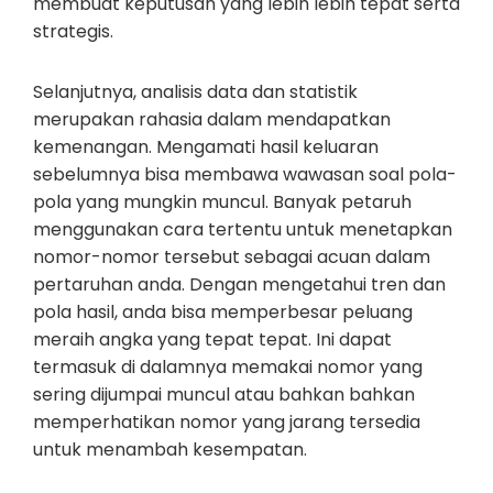
membuat keputusan yang lebih lebih tepat serta
strategis.
Selanjutnya, analisis data dan statistik
merupakan rahasia dalam mendapatkan
kemenangan. Mengamati hasil keluaran
sebelumnya bisa membawa wawasan soal pola-
pola yang mungkin muncul. Banyak petaruh
menggunakan cara tertentu untuk menetapkan
nomor-nomor tersebut sebagai acuan dalam
pertaruhan anda. Dengan mengetahui tren dan
pola hasil, anda bisa memperbesar peluang
meraih angka yang tepat tepat. Ini dapat
termasuk di dalamnya memakai nomor yang
sering dijumpai muncul atau bahkan bahkan
memperhatikan nomor yang jarang tersedia
untuk menambah kesempatan.