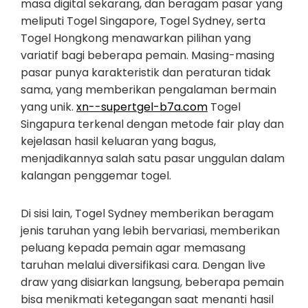
masa digital sekarang, dan beragam pasar yang
meliputi Togel Singapore, Togel Sydney, serta
Togel Hongkong menawarkan pilihan yang
variatif bagi beberapa pemain. Masing-masing
pasar punya karakteristik dan peraturan tidak
sama, yang memberikan pengalaman bermain
yang unik.
xn--supertgel-b7a.com
Togel
Singapura terkenal dengan metode fair play dan
kejelasan hasil keluaran yang bagus,
menjadikannya salah satu pasar unggulan dalam
kalangan penggemar togel.
Di sisi lain, Togel Sydney memberikan beragam
jenis taruhan yang lebih bervariasi, memberikan
peluang kepada pemain agar memasang
taruhan melalui diversifikasi cara. Dengan live
draw yang disiarkan langsung, beberapa pemain
bisa menikmati ketegangan saat menanti hasil