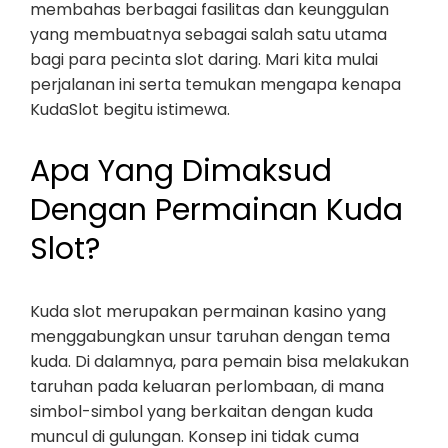
membahas berbagai fasilitas dan keunggulan
yang membuatnya sebagai salah satu utama
bagi para pecinta slot daring. Mari kita mulai
perjalanan ini serta temukan mengapa kenapa
KudaSlot begitu istimewa.
Apa Yang Dimaksud
Dengan Permainan Kuda
Slot?
Kuda slot merupakan permainan kasino yang
menggabungkan unsur taruhan dengan tema
kuda. Di dalamnya, para pemain bisa melakukan
taruhan pada keluaran perlombaan, di mana
simbol-simbol yang berkaitan dengan kuda
muncul di gulungan. Konsep ini tidak cuma