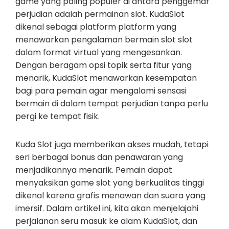
game yang paling populer di antara penggemar
perjudian adalah permainan slot. KudaSlot
dikenal sebagai platform platform yang
menawarkan pengalaman bermain slot slot
dalam format virtual yang mengesankan.
Dengan beragam opsi topik serta fitur yang
menarik, KudaSlot menawarkan kesempatan
bagi para pemain agar mengalami sensasi
bermain di dalam tempat perjudian tanpa perlu
pergi ke tempat fisik.
Kuda Slot juga memberikan akses mudah, tetapi
seri berbagai bonus dan penawaran yang
menjadikannya menarik. Pemain dapat
menyaksikan game slot yang berkualitas tinggi
dikenal karena grafis menawan dan suara yang
imersif. Dalam artikel ini, kita akan menjelajahi
perjalanan seru masuk ke alam KudaSlot, dan