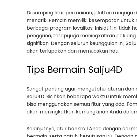
Di samping fitur permainan, platform ini ju
menarik. Pemain memiliki kesempatan untuk 
berbagai program loyalitas. Inisiatif ini tid
pengguna, tetapi juga meningkatkan pelua
signifikan. Dengan seluruh keunggulan ini, S
akan terlupakan dan memuaskan hati.
Tips Bermain Salju4D
Sangat penting agar mengetahui aturan da
Salju4D. Sisihkan beberapa waktu untuk memb
bisa menggunakan semua fitur yang ada. Fam
akan meningkatkan kemungkinan Anda dala
Selanjutnya, atur bankroll Anda dengan cerm
bermain, serta patuhi keputusan itu. Dengan