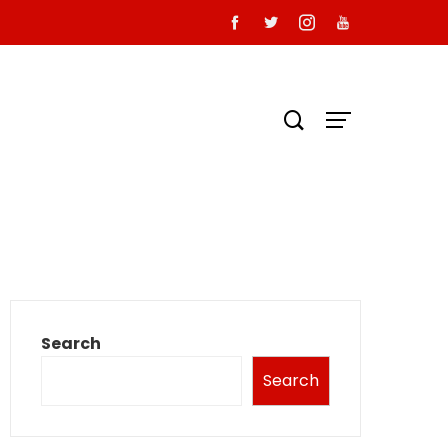
Search
Search