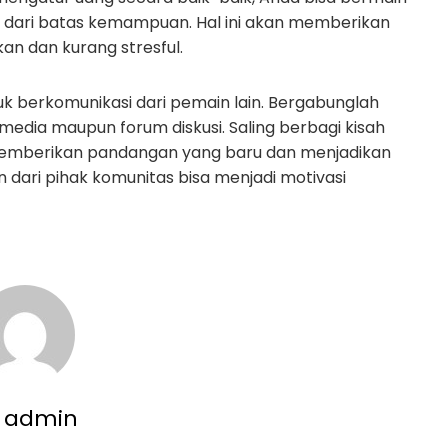
bih dari batas kemampuan. Hal ini akan memberikan
n dan kurang stresful.
uk berkomunikasi dari pemain lain. Bergabunglah
 media maupun forum diskusi. Saling berbagi kisah
memberikan pandangan yang baru dan menjadikan
n dari pihak komunitas bisa menjadi motivasi
 admin