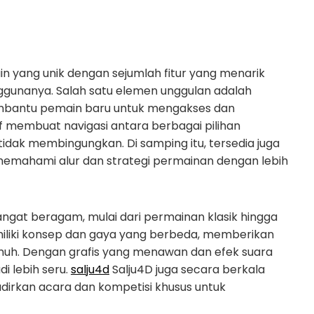
 yang unik dengan sejumlah fitur yang menarik
gunanya. Salah satu elemen unggulan adalah
mbantu pemain baru untuk mengakses dan
f membuat navigasi antara berbagai pilihan
dak membingungkan. Di samping itu, tersedia juga
emahami alur dan strategi permainan dengan lebih
ngat beragam, mulai dari permainan klasik hingga
iliki konsep dan gaya yang berbeda, memberikan
enuh. Dengan grafis yang menawan dan efek suara
i lebih seru.
salju4d
Salju4D juga secara berkala
rkan acara dan kompetisi khusus untuk