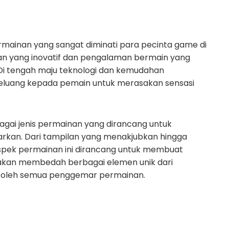
ermainan yang sangat diminati para pecinta game di
an yang inovatif dan pengalaman bermain yang
 Di tengah maju teknologi dan kemudahan
 peluang kepada pemain untuk merasakan sensasi
agai jenis permainan yang dirancang untuk
rkan. Dari tampilan yang menakjubkan hingga
spek permainan ini dirancang untuk membuat
mi akan membedah berbagai elemen unik dari
ba oleh semua penggemar permainan.