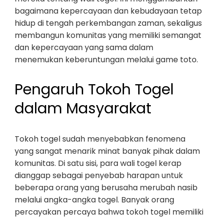
bagaimana kepercayaan dan kebudayaan tetap
hidup di tengah perkembangan zaman, sekaligus
membangun komunitas yang memiliki semangat
dan kepercayaan yang sama dalam
menemukan keberuntungan melalui game toto.
Pengaruh Tokoh Togel
dalam Masyarakat
Tokoh togel sudah menyebabkan fenomena
yang sangat menarik minat banyak pihak dalam
komunitas. Di satu sisi, para wali togel kerap
dianggap sebagai penyebab harapan untuk
beberapa orang yang berusaha merubah nasib
melalui angka-angka togel. Banyak orang
percayakan percaya bahwa tokoh togel memiliki