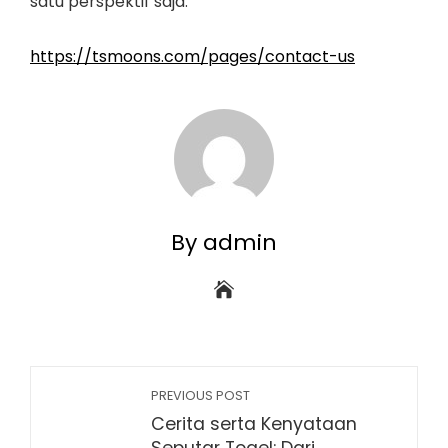
satu perspektif saja.
https://tsmoons.com/pages/contact-us
By admin
PREVIOUS POST
Cerita serta Kenyataan