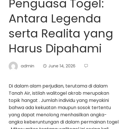
Penguasa Togel:
Antara Legenda
serta Realita yang
Harus Dipahami
admin
June 14, 2026
Di dalam alam perjudian, terutama di dalam
Tanah Air, istilah walitogel akrab merupakan
topik hangat . Jumlah individu yang meyakini
bahwa ada kekuatan maupun sosok tertentu
yang dapat menolong menhasilkan angka-
angka keberuntungan di dalam permainan togel