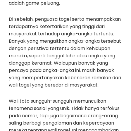
adalah game peluang.
Di sebelah, penguasa togel serta menampakkan
terdapatnya ketertarikan yang tinggi dari
masyarakat terhadap angka-angka tertentu.
Banyak yang mengaitkan angka-angka tersebut
dengan peristiwa tertentu dalam kehidupan
mereka, seperti tanggal lahir atau angka yang
dianggap keramat. Walaupun banyak yang
percaya pada angka-angka ini, masih banyak
yang mempertanyakan kebenaran ramalan dari
wali togel yang beredar di masyarakat.
Wali toto sungguh-sungguh memunculkan
fenomena sosial yang unik. Tidak hanya terfokus
pada nomor, tapi juga bagaimana orang-orang
saling berbagi pengalaman dan kepercayaan
mereka tentang wali togel. Ini menggambarkan