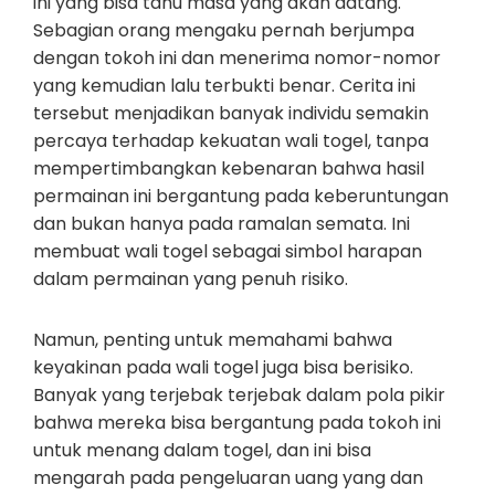
ini yang bisa tahu masa yang akan datang.
Sebagian orang mengaku pernah berjumpa
dengan tokoh ini dan menerima nomor-nomor
yang kemudian lalu terbukti benar. Cerita ini
tersebut menjadikan banyak individu semakin
percaya terhadap kekuatan wali togel, tanpa
mempertimbangkan kebenaran bahwa hasil
permainan ini bergantung pada keberuntungan
dan bukan hanya pada ramalan semata. Ini
membuat wali togel sebagai simbol harapan
dalam permainan yang penuh risiko.
Namun, penting untuk memahami bahwa
keyakinan pada wali togel juga bisa berisiko.
Banyak yang terjebak terjebak dalam pola pikir
bahwa mereka bisa bergantung pada tokoh ini
untuk menang dalam togel, dan ini bisa
mengarah pada pengeluaran uang yang dan