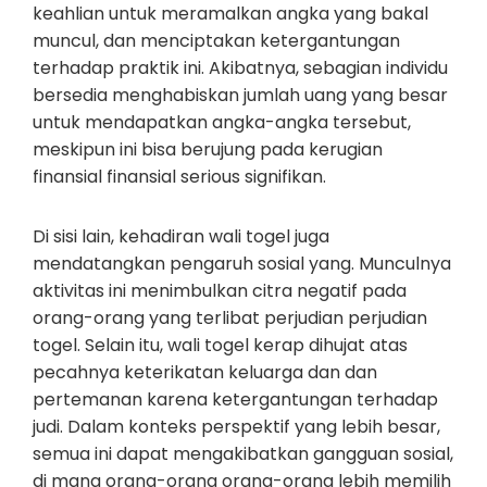
keahlian untuk meramalkan angka yang bakal
muncul, dan menciptakan ketergantungan
terhadap praktik ini. Akibatnya, sebagian individu
bersedia menghabiskan jumlah uang yang besar
untuk mendapatkan angka-angka tersebut,
meskipun ini bisa berujung pada kerugian
finansial finansial serious signifikan.
Di sisi lain, kehadiran wali togel juga
mendatangkan pengaruh sosial yang. Munculnya
aktivitas ini menimbulkan citra negatif pada
orang-orang yang terlibat perjudian perjudian
togel. Selain itu, wali togel kerap dihujat atas
pecahnya keterikatan keluarga dan dan
pertemanan karena ketergantungan terhadap
judi. Dalam konteks perspektif yang lebih besar,
semua ini dapat mengakibatkan gangguan sosial,
di mana orang-orang orang-orang lebih memilih