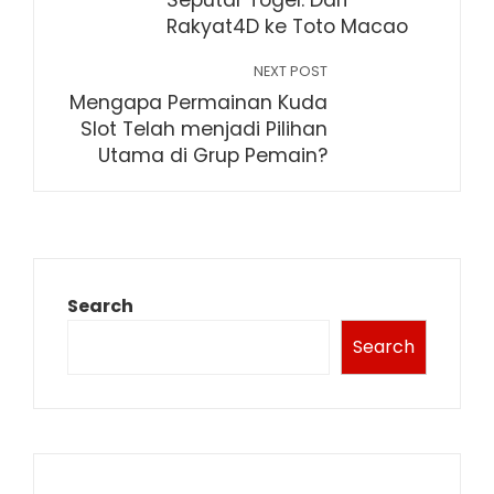
Seputar Togel: Dari
Rakyat4D ke Toto Macao
NEXT POST
Mengapa Permainan Kuda
Slot Telah menjadi Pilihan
Utama di Grup Pemain?
Search
Search