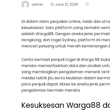
admin
June 21, 2026
Di dalam alam perjudian online, nasib dan st
kesuksesan. Satu platform yang semakin sem
adalah Warga88. Dengan aneka jenis permaina
Hongkong, dan togel Sydney, platform ini m
mencari peluang untuk meraih kemenangan b
Cerita berhasil penjudi togel di Warga 88 buka
mereka memanfaatkan data dan analisis untu
yang membagikan pengalaman menarik tenta
melalui taktik jitu serta keuletan dalam bermai
para penjudi dapat akses ke aneka jenis per
pengalaman bermain mereka.
Kesuksesan Warga88 da