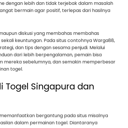
ine dengan lebih dan tidak terjebak dalam masalah
gat bermain agar positif, terlepas dari hasilnya
t maupun diskusi yang membahas membahas
ekali keuntungan. Pada situs contohnya Warga88,
tegi, dan tips dengan sesama penjudi. Melalui
uan dari lebih berpengalaman, pemain bisa
um mereka sebelumnya, dan semakin memperbesar
nan togel.
di Togel Singapura dan
 memanfaatkan bergantung pada situs misalnya
ilan dalam permainan togel. Diantaranya