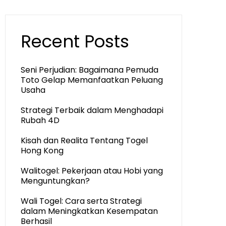
Recent Posts
Seni Perjudian: Bagaimana Pemuda
Toto Gelap Memanfaatkan Peluang
Usaha
Strategi Terbaik dalam Menghadapi
Rubah 4D
Kisah dan Realita Tentang Togel
Hong Kong
Walitogel: Pekerjaan atau Hobi yang
Menguntungkan?
Wali Togel: Cara serta Strategi
dalam Meningkatkan Kesempatan
Berhasil