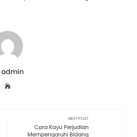
 admin
NEXT POST
Cara Kayu Perjudian
Mempengaruhi Bidang