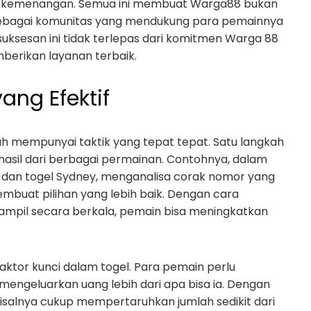
n kemenangan. Semua ini membuat Warga88 bukan
 sebagai komunitas yang mendukung para pemainnya
suksesan ini tidak terlepas dari komitmen Warga 88
erikan layanan terbaik.
ang Efektif
h mempunyai taktik yang tepat tepat. Satu langkah
asil dari berbagai permainan. Contohnya, dalam
 dan togel Sydney, menganalisa corak nomor yang
buat pilihan yang lebih baik. Dengan cara
pil secara berkala, pemain bisa meningkatkan
faktor kunci dalam togel. Para pemain perlu
mengeluarkan uang lebih dari apa bisa ia. Dengan
salnya cukup mempertaruhkan jumlah sedikit dari